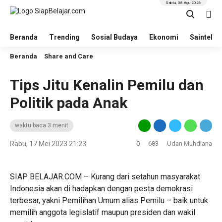
Sabtu, 08 Agu 2026
Beranda
Trending
Sosial Budaya
Ekonomi
Saintek
Beranda
Share and Care
Tips Jitu Kenalin Pemilu dan
Politik pada Anak
waktu baca 3 menit
Rabu, 17 Mei 2023 21:23
0
683
Udan Muhdiana
SIAP BELAJAR.COM – Kurang dari setahun masyarakat
Indonesia akan di hadapkan dengan pesta demokrasi
terbesar, yakni Pemilihan Umum alias Pemilu – baik untuk
memilih anggota legislatif maupun presiden dan wakil