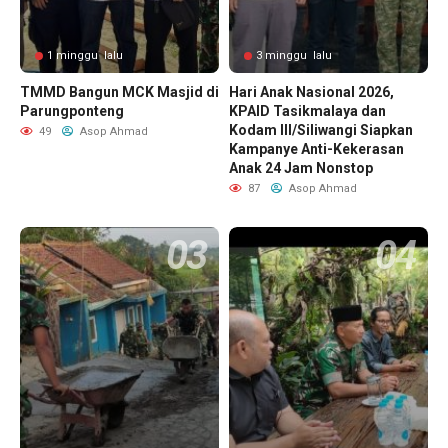
1 minggu lalu
3 minggu lalu
TMMD Bangun MCK Masjid di
Hari Anak Nasional 2026,
Parungponteng
KPAID Tasikmalaya dan
Kodam III/Siliwangi Siapkan
49
Asop Ahmad
Kampanye Anti-Kekerasan
Anak 24 Jam Nonstop
87
Asop Ahmad