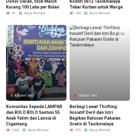
Donor Darah, Stok Masih
Kodim 0612 Tasikmalaya
Kurang 100 Labu per Bulan
Tebar Kurban untuk Warga
91
Asop Ahmad
150
Asop Ahmad
4 bulan lalu
1 tahun lalu
Komunitas Sepeda LAMPAR
Berbagi Lewat Thrifting:
dan BOLO BOLO Santuni 55
Inisiatif Deril dan Istri
Anak Yatim dan Lansia di
Bagikan Ratusan Pakaian
Cigantang
Gratis di Tasikmalaya
1260
Asop Ahmad
375
Asop Ahmad