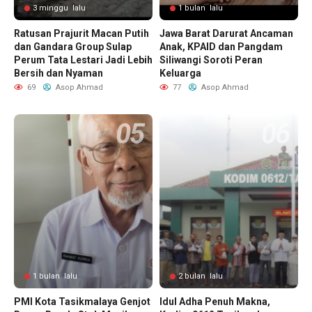
3 minggu lalu
1 bulan lalu
Ratusan Prajurit Macan Putih
Jawa Barat Darurat Ancaman
dan Gandara Group Sulap
Anak, KPAID dan Pangdam
Perum Tata Lestari Jadi Lebih
Siliwangi Soroti Peran
Bersih dan Nyaman
Keluarga
69
Asop Ahmad
77
Asop Ahmad
1 bulan lalu
2 bulan lalu
PMI Kota Tasikmalaya Genjot
Idul Adha Penuh Makna,