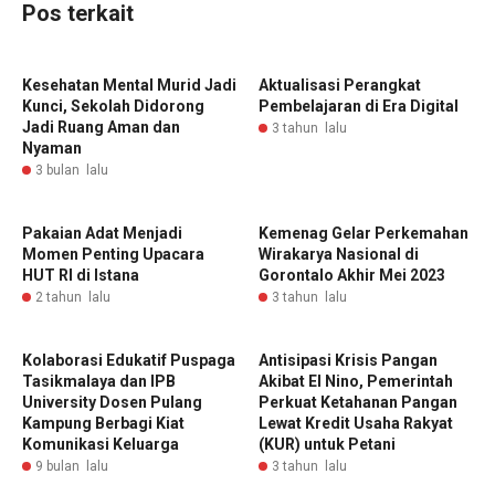
Pos terkait
Kesehatan Mental Murid Jadi
Aktualisasi Perangkat
Kunci, Sekolah Didorong
Pembelajaran di Era Digital
Jadi Ruang Aman dan
3 tahun lalu
Nyaman
3 bulan lalu
Pakaian Adat Menjadi
Kemenag Gelar Perkemahan
Momen Penting Upacara
Wirakarya Nasional di
HUT RI di Istana
Gorontalo Akhir Mei 2023
2 tahun lalu
3 tahun lalu
Kolaborasi Edukatif Puspaga
Antisipasi Krisis Pangan
Tasikmalaya dan IPB
Akibat El Nino, Pemerintah
University Dosen Pulang
Perkuat Ketahanan Pangan
Kampung Berbagi Kiat
Lewat Kredit Usaha Rakyat
Komunikasi Keluarga
(KUR) untuk Petani
9 bulan lalu
3 tahun lalu