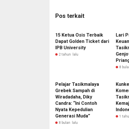
Pos terkait
15 Ketua Osis Terbaik
Lari 
Dapat Golden Ticket dari
Keuan
IPB University
Tasik
Genjot
2 tahun lalu
Prian
8 bula
Pelajar Tasikmalaya
Kunke
Grebek Sampah di
Komen
Wiradadaha, Diky
Tasik
Candra: “Ini Contoh
Kemaj
Nyata Kepedulian
Indon
Generasi Muda”
1 tahu
8 bulan lalu