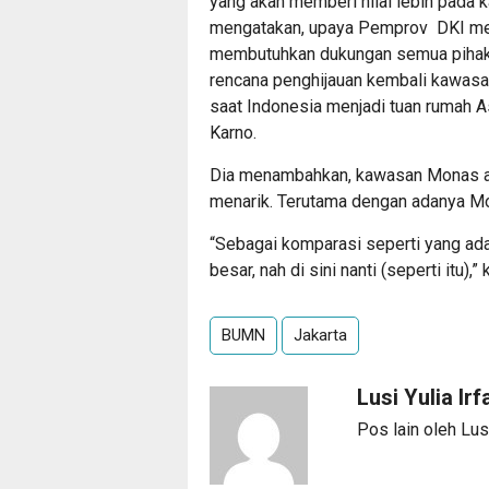
yang akan memberi nilai lebih pada k
mengatakan, upaya Pemprov DKI me
membutuhkan dukungan semua pihak. 
rencana penghijauan kembali kawasan
saat Indonesia menjadi tuan rumah 
Karno.
Dia menambahkan, kawasan Monas ak
menarik. Terutama dengan adanya Mo
“Sebagai komparasi seperti yang ad
besar, nah di sini nanti (seperti itu),”
BUMN
Jakarta
Lusi Yulia Irf
Pos lain oleh Lusi