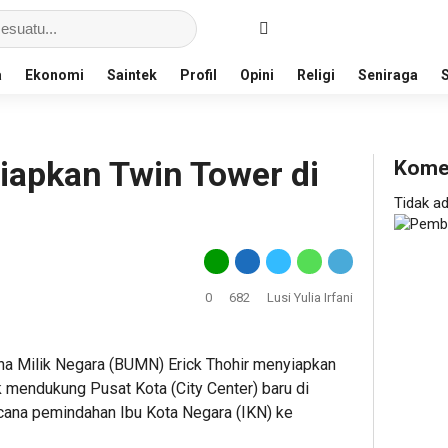
a
Ekonomi
Saintek
Profil
Opini
Religi
Seniraga
apkan Twin Tower di
Kome
Tidak a
0
682
Lusi Yulia Irfani
 Milik Negara (BUMN) Erick Thohir menyiapkan
 mendukung Pusat Kota (City Center) baru di
ncana pemindahan Ibu Kota Negara (IKN) ke