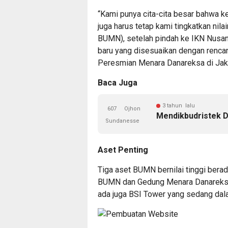
“Kami punya cita-cita besar bahwa ke
juga harus tetap kami tingkatkan nila
BUMN), setelah pindah ke IKN Nusant
baru yang disesuaikan dengan rencana
Peresmian Menara Danareksa di Jaka
Baca Juga
3 tahun lalu
607
Ojhon
Mendikbudristek D
Sundanesse
Aset Penting
Tiga aset BUMN bernilai tinggi bera
BUMN dan Gedung Menara Danareksa y
ada juga BSI Tower yang sedang dal