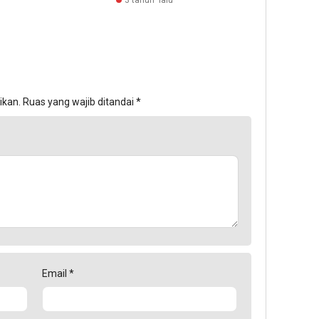
3 tahun lalu
ikan.
Ruas yang wajib ditandai
*
Email
*