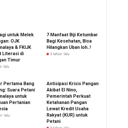
Pagi untuk Melek
7 Manfaat Biji Ketumbar
gan: OJK
Bagi Kesehatan, Bisa
malaya & FKIJK
Hilangkan Uban loh..!
 Literasi di
3 tahun lalu
gan Timur
n lalu
r Pertama Bang
Antisipasi Krisis Pangan
g: Suara Petani
Akibat El Nino,
malaya untuk
Pemerintah Perkuat
uan Pertanian
Ketahanan Pangan
esia
Lewat Kredit Usaha
Rakyat (KUR) untuk
n lalu
Petani