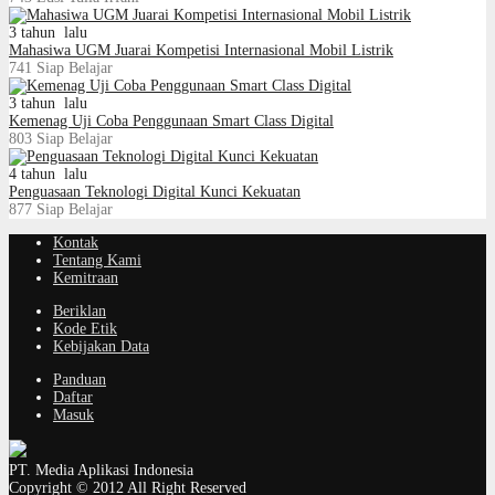
3 tahun lalu
Mahasiwa UGM Juarai Kompetisi Internasional Mobil Listrik
741
Siap Belajar
3 tahun lalu
Kemenag Uji Coba Penggunaan Smart Class Digital
803
Siap Belajar
4 tahun lalu
Penguasaan Teknologi Digital Kunci Kekuatan
877
Siap Belajar
Kontak
Tentang Kami
Kemitraan
Beriklan
Kode Etik
Kebijakan Data
Panduan
Daftar
Masuk
PT. Media Aplikasi Indonesia
Copyright © 2012 All Right Reserved