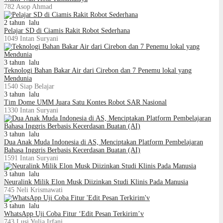
782
Asop Ahmad
2 tahun lalu
Pelajar SD di Ciamis Rakit Robot Sederhana
1049
Intan Suryani
3 tahun lalu
Teknologi Bahan Bakar Air dari Cirebon dan 7 Penemu lokal yang
Mendunia
1540
Siap Belajar
3 tahun lalu
Tim Dome UMM Juara Satu Kontes Robot SAR Nasional
1330
Intan Suryani
3 tahun lalu
Dua Anak Muda Indonesia di AS, Menciptakan Platform Pembelajaran
Bahasa Inggris Berbasis Kecerdasan Buatan (AI)
1591
Intan Suryani
3 tahun lalu
Neuralink Milik Elon Musk Diizinkan Studi Klinis Pada Manusia
745
Neli Krismawati
3 tahun lalu
WhatsApp Uji Coba Fitur ‘Edit Pesan Terkirim’v
743
Lusi Yulia Irfani