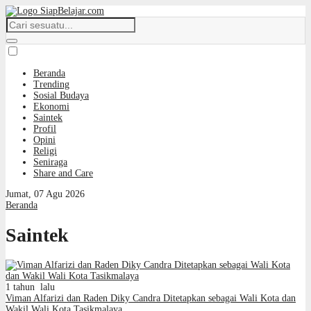
Beranda
Trending
Sosial Budaya
Ekonomi
Saintek
Profil
Opini
Religi
Seniraga
Share and Care
Jumat, 07 Agu 2026
Beranda
Saintek
1 tahun lalu
Viman Alfarizi dan Raden Diky Candra Ditetapkan sebagai Wali Kota dan
Wakil Wali Kota Tasikmalaya