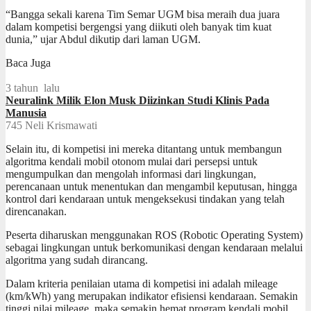
“Bangga sekali karena Tim Semar UGM bisa meraih dua juara
dalam kompetisi bergengsi yang diikuti oleh banyak tim kuat
dunia,” ujar Abdul dikutip dari laman UGM.
Baca Juga
3 tahun lalu
Neuralink Milik Elon Musk Diizinkan Studi Klinis Pada
Manusia
745
Neli Krismawati
Selain itu, di kompetisi ini mereka ditantang untuk membangun
algoritma kendali mobil otonom mulai dari persepsi untuk
mengumpulkan dan mengolah informasi dari lingkungan,
perencanaan untuk menentukan dan mengambil keputusan, hingga
kontrol dari kendaraan untuk mengeksekusi tindakan yang telah
direncanakan.
Peserta diharuskan menggunakan ROS (Robotic Operating System)
sebagai lingkungan untuk berkomunikasi dengan kendaraan melalui
algoritma yang sudah dirancang.
Dalam kriteria penilaian utama di kompetisi ini adalah mileage
(km/kWh) yang merupakan indikator efisiensi kendaraan. Semakin
tinggi nilai mileage, maka semakin hemat program kendali mobil