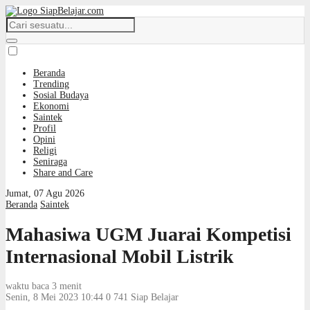
Beranda
Trending
Sosial Budaya
Ekonomi
Saintek
Profil
Opini
Religi
Seniraga
Share and Care
Jumat, 07 Agu 2026
Beranda
Saintek
Mahasiwa UGM Juarai Kompetisi
Internasional Mobil Listrik
waktu baca 3 menit
Senin, 8 Mei 2023 10:44
0
741
Siap Belajar