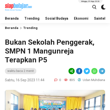
Minggu, 09 Agu 2026
Beranda
Trending
Sosial Budaya
Ekonomi
Saintek
Beranda
Trending
Bukan Sekolah Penggerak,
SMPN 1 Mangunreja
Terapkan P5
waktu baca 2 menit
Sabtu, 16 Sep 2023 11:44
0
835
Udan Muhdiana