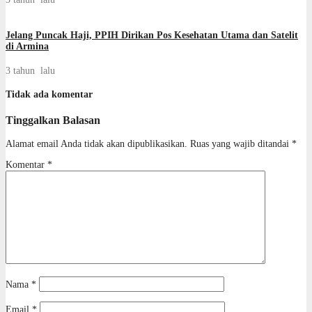
Jelang Puncak Haji, PPIH Dirikan Pos Kesehatan Utama dan Satelit
di Armina
3 tahun lalu
Tidak ada komentar
Tinggalkan Balasan
Alamat email Anda tidak akan dipublikasikan.
Ruas yang wajib ditandai
*
Komentar
*
Nama
*
Email
*