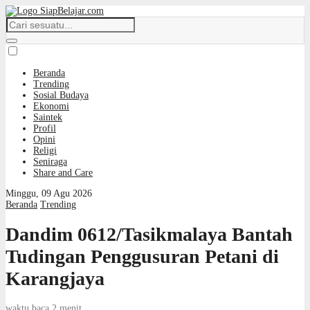
Beranda
Trending
Sosial Budaya
Ekonomi
Saintek
Profil
Opini
Religi
Seniraga
Share and Care
Minggu, 09 Agu 2026
Beranda
Trending
Dandim 0612/Tasikmalaya Bantah
Tudingan Penggusuran Petani di
Karangjaya
waktu baca 2 menit