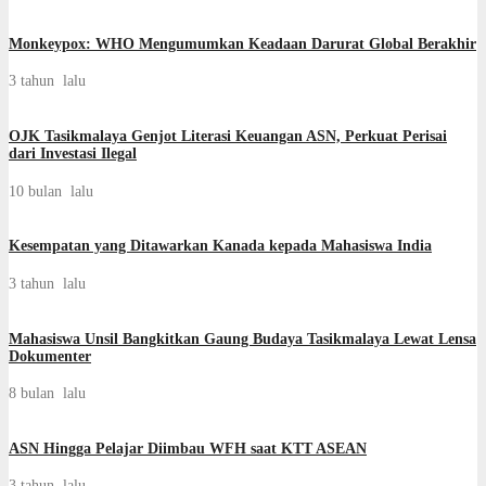
Monkeypox: WHO Mengumumkan Keadaan Darurat Global Berakhir
3 tahun lalu
OJK Tasikmalaya Genjot Literasi Keuangan ASN, Perkuat Perisai
dari Investasi Ilegal
10 bulan lalu
Kesempatan yang Ditawarkan Kanada kepada Mahasiswa India
3 tahun lalu
Mahasiswa Unsil Bangkitkan Gaung Budaya Tasikmalaya Lewat Lensa
Dokumenter
8 bulan lalu
ASN Hingga Pelajar Diimbau WFH saat KTT ASEAN
3 tahun lalu