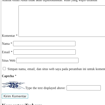
Alamat email Anda tidak akan dipublikasikan.
Ruas yang wajib ditandai
*
Komentar
*
Nama
*
Email
*
Situs Web
Simpan nama, email, dan situs web saya pada peramban ini untuk koment
Captcha
*
Type the text displayed above: