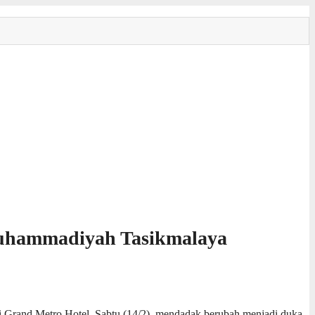
 Muhammadiyah Tasikmalaya
Grand Metro Hotel, Sabtu (14/2), mendadak berubah menjadi duka.