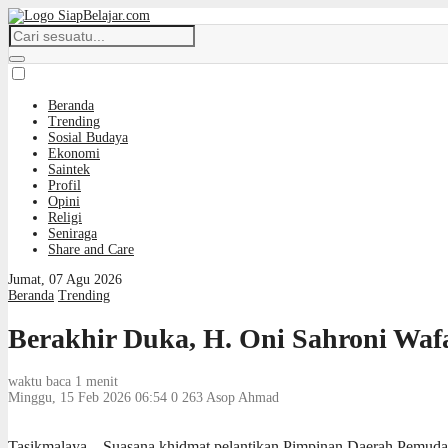
Beranda
Trending
Sosial Budaya
Ekonomi
Saintek
Profil
Opini
Religi
Seniraga
Share and Care
Jumat, 07 Agu 2026
Beranda
Trending
Berakhir Duka, H. Oni Sahroni Wa
waktu baca 1 menit
Minggu, 15 Feb 2026 06:54
0
263
Asop Ahmad
Tasikmalaya – Suasana khidmat pelantikan Pimpinan Daerah Pemuda