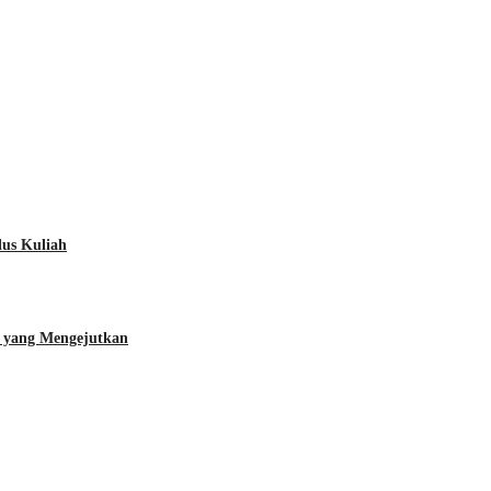
lus Kuliah
’ yang Mengejutkan