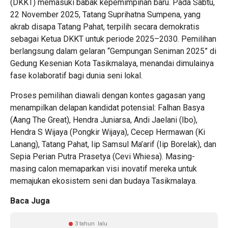
(DKKT) memasuki babak kepemimpinan baru. Pada Sabtu,
22 November 2025, Tatang Suprihatna Sumpena, yang
akrab disapa Tatang Pahat, terpilih secara demokratis
sebagai Ketua DKKT untuk periode 2025–2030. Pemilihan
berlangsung dalam gelaran “Gempungan Seniman 2025” di
Gedung Kesenian Kota Tasikmalaya, menandai dimulainya
fase kolaboratif bagi dunia seni lokal.
Proses pemilihan diawali dengan kontes gagasan yang
menampilkan delapan kandidat potensial: Falhan Basya
(Aang The Great), Hendra Juniarsa, Andi Jaelani (Ibo),
Hendra S Wijaya (Pongkir Wijaya), Cecep Hermawan (Ki
Lanang), Tatang Pahat, Iip Samsul Ma’arif (Iip Borelak), dan
Sepia Perian Putra Prasetya (Cevi Whiesa). Masing-
masing calon memaparkan visi inovatif mereka untuk
memajukan ekosistem seni dan budaya Tasikmalaya.
Baca Juga
3 tahun lalu