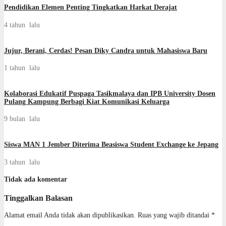
Pendidikan Elemen Penting Tingkatkan Harkat Derajat
4 tahun lalu
Jujur, Berani, Cerdas! Pesan Diky Candra untuk Mahasiswa Baru
1 tahun lalu
Kolaborasi Edukatif Puspaga Tasikmalaya dan IPB University Dosen
Pulang Kampung Berbagi Kiat Komunikasi Keluarga
9 bulan lalu
Siswa MAN 1 Jember Diterima Beasiswa Student Exchange ke Jepang
3 tahun lalu
Tidak ada komentar
Tinggalkan Balasan
Alamat email Anda tidak akan dipublikasikan.
Ruas yang wajib ditandai
*