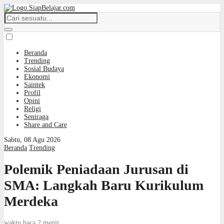
Beranda
Trending
Sosial Budaya
Ekonomi
Saintek
Profil
Opini
Religi
Seniraga
Share and Care
Sabtu, 08 Agu 2026
Beranda
Trending
Polemik Peniadaan Jurusan di
SMA: Langkah Baru Kurikulum
Merdeka
waktu baca 2 menit