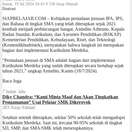
Jumat, 19 Jul 2024 10:43
0
536
Asop Ahmad
Ilustrasi
SIAPBELAJAR.COM – Kebijakan peniadaan jurusan IPA, IPS,
dan Bahasa di tingkat SMA yang telah diterapkan sejak 2021
kembali menjadi perbincangan hangat. Anindito Aditomo, Kepala
Badan Standar, Kurikulum, dan Asesmen Pendidikan (BSKAP)
Kementerian Pendidikan, Kebudayaan, Riset, dan Teknologi
(Kemendikbudristek), menyatakan bahwa langkah ini merupakan
bagian dari implementasi Kurikulum Merdeka.
“Peniadaan jurusan di SMA adalah bagian dari implementasi
Kurikulum Merdeka yang sudah diterapkan secara bertahap sejak
tahun 2021,” ungkap Anindito, Kamis (18/7/2024).
Baca Juga
7 bulan lalu
Diky Chandra: “Kami Minta Maaf dan Akan Tingkatkan
Pengamanan” Usai Pelajar SMK Dikeroyok
303
Asop Ahmad
Setahun setelah diterapkan, sekitar 50% sekolah telah mengadopsi
Kurikulum Merdeka. Saat ini, tercatat 90-95% sekolah di tingkat
SD, SMP, dan SMA/SMK telah menerapkannya.