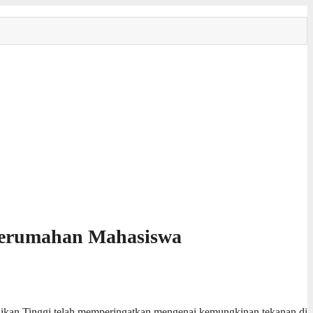
 Perumahan Mahasiswa
ikan Tinggi telah memperingatkan mengenai kemungkinan tekanan di