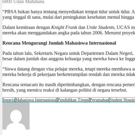
6800
Udan Muhdiana
“PBSA bukan hanya tentang menyediakan tempat tidur untuk tidur. 
yang tinggal di sana, mulai dari peningkatan kesehatan mental hingga
Dalam kemitraan dengan
Knight Frank
dan
Unite Students
, UCAS men
mereka akan menggandakan angka pada tahun 2006. Menurut proye
Rencana Mengurangi Jumlah Mahasiswa Internasional
Pada tahun lalu, Sekretaris Negara untuk Departemen Dalam Negeri, S
besar dalam jumlah dan anggota keluarga yang mereka bawa ke Inggr
“Siswa datang dengan visa pelajar mereka, tetapi mereka membawa an
mereka bekerja di pekerjaan berketerampilan rendah dan mereka tida
Rencana semacam itu masih dipertimbangkan, dengan rencana pemeri
bersih, yang memicu reaksi di kalangan politisi di negara tersebut.
Inggris
Mahasiswa Internasional
Pendidikan Tinggi
Perumahan
Student Housi