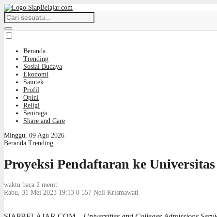
Beranda
Trending
Sosial Budaya
Ekonomi
Saintek
Profil
Opini
Religi
Seniraga
Share and Care
Minggu, 09 Agu 2026
Beranda
Trending
Proyeksi Pendaftaran ke Universit
waktu baca 2 menit
Rabu, 31 Mei 2023 19:13
0
557
Neli Krismawati
SIAPBELAJAR.COM –
Universities and Colleges Admissions Servi