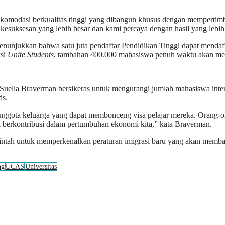
Akomodasi berkualitas tinggi yang dibangun khusus dengan mempertim
 kesuksesan yang lebih besar dan kami percaya dengan hasil yang lebih
unjukkan bahwa satu juta pendaftar Pendidikan Tinggi dapat mendafta
ksi
Unite Students
, tambahan 400.000 mahasiswa penuh waktu akan me
uella Braverman bersikeras untuk mengurangi jumlah mahasiswa interna
is.
ggota keluarga yang dapat membonceng visa pelajar mereka. Orang-ora
k berkontribusi dalam pertumbuhan ekonomi kita,” kata Braverman.
ntah untuk memperkenalkan peraturan imigrasi baru yang akan memba
ng
UCAS
Universitas