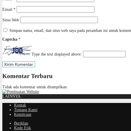
Email
*
Situs Web
Simpan nama, email, dan situs web saya pada peramban ini untuk koment
Captcha
*
Type the text displayed above:
Komentar Terbaru
Tidak ada komentar untuk ditampilkan.
LAINNYA
Kontak
Tentang Kami
Kemitraan
Beriklan
Kode Etik