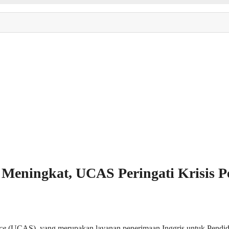
as Meningkat, UCAS Peringati Krisis
ce
(UCAS), yang merupakan layanan penerimaan Inggris untuk Pendid