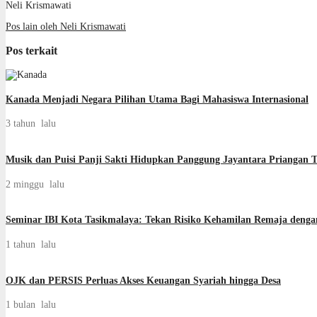
Neli Krismawati
Pos lain oleh Neli Krismawati
Pos terkait
Kanada Menjadi Negara Pilihan Utama Bagi Mahasiswa Internasional
3 tahun lalu
Musik dan Puisi Panji Sakti Hidupkan Panggung Jayantara Priangan 
2 minggu lalu
Seminar IBI Kota Tasikmalaya: Tekan Risiko Kehamilan Remaja denga
1 tahun lalu
OJK dan PERSIS Perluas Akses Keuangan Syariah hingga Desa
1 bulan lalu