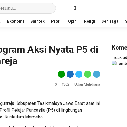
a
Ekonomi
Saintek
Profil
Opini
Religi
Seniraga
ogram Aksi Nyata P5 di
Kome
reja
Tidak a
0
1302
Udan Muhdiana
eja Kabupaten Tasikmalaya Jawa Barat saat ini
rofil Pelajar Pancasila (P5) di lingkungan
ri Kurikulum Merdeka