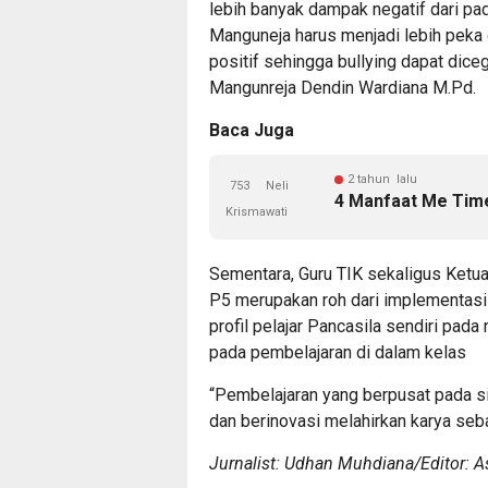
lebih banyak dampak negatif dari pa
Manguneja harus menjadi lebih peka
positif sehingga bullying dapat dice
Mangunreja Dendin Wardiana M.Pd.
Baca Juga
2 tahun lalu
753
Neli
4 Manfaat Me Tim
Krismawati
Sementara, Guru TIK sekaligus Ketua
P5 merupakan roh dari implementas
profil pelajar Pancasila sendiri pada
pada pembelajaran di dalam kelas
“Pembelajaran yang berpusat pada s
dan berinovasi melahirkan karya sebag
Jurnalist: Udhan Muhdiana/Editor: