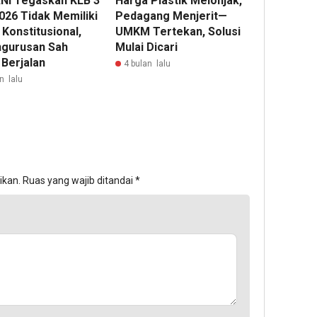
I Tegaskan KLB 3
Harga Plastik Melonjak,
026 Tidak Memiliki
Pedagang Menjerit—
Konstitusional,
UMKM Tertekan, Solusi
gurusan Sah
Mulai Dicari
 Berjalan
4 bulan lalu
n lalu
ikan.
Ruas yang wajib ditandai
*