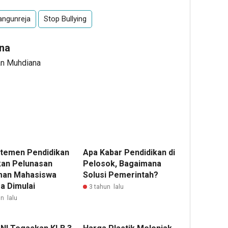
ngunreja
Stop Bullying
na
an Muhdiana
temen Pendidikan
Apa Kabar Pendidikan di
kan Pelunasan
Pelosok, Bagaimana
man Mahasiswa
Solusi Pemerintah?
a Dimulai
3 tahun lalu
n lalu