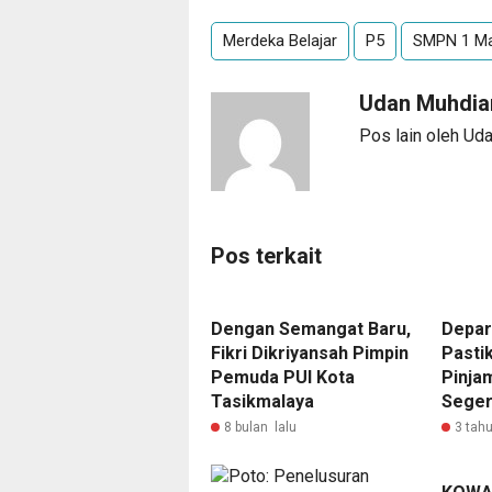
Merdeka Belajar
P5
SMPN 1 Ma
Udan Muhdia
Pos lain oleh Ud
Pos terkait
Dengan Semangat Baru,
Depar
Fikri Dikriyansah Pimpin
Pasti
Pemuda PUI Kota
Pinja
Tasikmalaya
Seger
8 bulan lalu
3 tahu