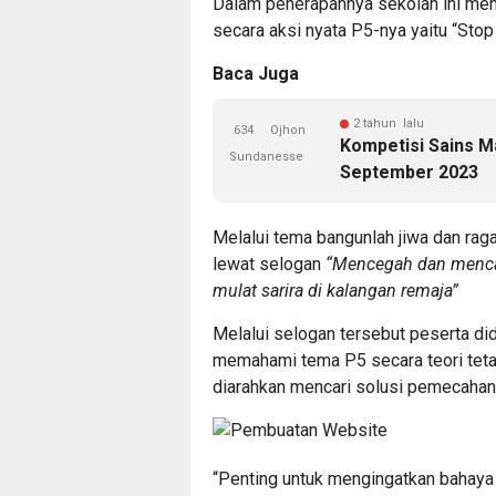
Dalam penerapannya sekolah ini meng
secara aksi nyata P5-nya yaitu “Stop
Baca Juga
2 tahun lalu
634
Ojhon
Kompetisi Sains M
Sundanesse
September 2023
Melalui tema bangunlah jiwa dan r
lewat selogan
“Mencegah dan mencar
mulat sarira di kalangan remaja”
Melalui selogan tersebut peserta di
memahami tema P5 secara teori teta
diarahkan mencari solusi pemecahan
“Penting untuk mengingatkan bahaya