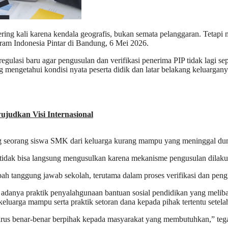
ering kali karena kendala geografis, bukan semata pelanggaran. Tetapi 
m Indonesia Pintar di Bandung, 6 Mei 2026.
ulasi baru agar pengusulan dan verifikasi penerima PIP tidak lagi se
mengetahui kondisi nyata peserta didik dan latar belakang keluargany
judkan Visi Internasional
g seorang siswa SMK dari keluarga kurang mampu yang meninggal dunia
 tidak bisa langsung mengusulkan karena mekanisme pengusulan dilakuka
h tanggung jawab sekolah, terutama dalam proses verifikasi dan peng
adanya praktik penyalahgunaan bantuan sosial pendidikan yang meliba
eluarga mampu serta praktik setoran dana kepada pihak tertentu setela
 harus benar-benar berpihak kepada masyarakat yang membutuhkan,” teg