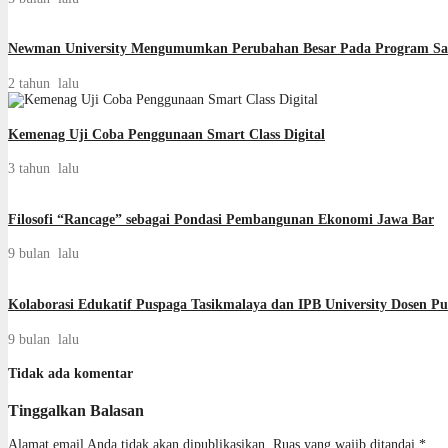
Newman University Mengumumkan Perubahan Besar Pada Program Sa
2 tahun lalu
Kemenag Uji Coba Penggunaan Smart Class Digital
3 tahun lalu
Filosofi “Rancage” sebagai Pondasi Pembangunan Ekonomi Jawa Bar
9 bulan lalu
Kolaborasi Edukatif Puspaga Tasikmalaya dan IPB University Dosen 
9 bulan lalu
Tidak ada komentar
Tinggalkan Balasan
Alamat email Anda tidak akan dipublikasikan.
Ruas yang wajib ditandai
*