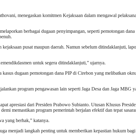
anthovani, menegaskan komitmen Kejaksaan dalam mengawal pelaksanaan
at melaporkan berbagai dugaan penyimpangan, seperti pemotongan dan
penuh.
n kejaksaan pusat maupun daerah. Namun sebelum ditindaklanjuti, lapo
Kemendikdasmen untuk segera ditindaklanjuti,” ujarnya.
kasus dugaan pemotongan dana PIP di Cirebon yang melibatkan oknum 
nkan program pengawasan lain seperti Jaga Desa dan Jaga MBG yang 
apat apresiasi dari Presiden Prabowo Subianto. Utusan Khusus Presi
demi memastikan program pemerintah berjalan efektif dan tepat sasara
wa yang berhak,” katanya.
i juga menjadi langkah penting untuk memberikan kepastian hukum bagi