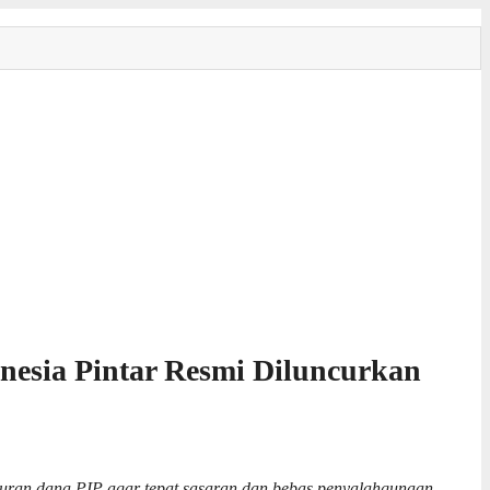
esia Pintar Resmi Diluncurkan
an dana PIP agar tepat sasaran dan bebas penyalahgunaan.