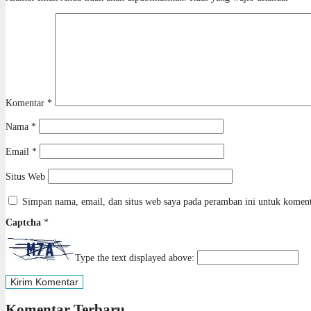
Komentar
*
Nama
*
Email
*
Situs Web
Simpan nama, email, dan situs web saya pada peramban ini untuk koment
Captcha
*
Type the text displayed above:
Komentar Terbaru