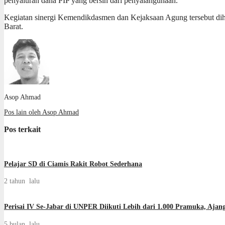
penyaluran dana PIP yang bersih dari penyalahgunaan.
Kegiatan sinergi Kemendikdasmen dan Kejaksaan Agung tersebut dihadir
Barat.
Asop Ahmad
Pos lain oleh Asop Ahmad
Pos terkait
Pelajar SD di Ciamis Rakit Robot Sederhana
2 tahun lalu
Perisai IV Se-Jabar di UNPER Diikuti Lebih dari 1.000 Pramuka, Ajang 
5 bulan lalu