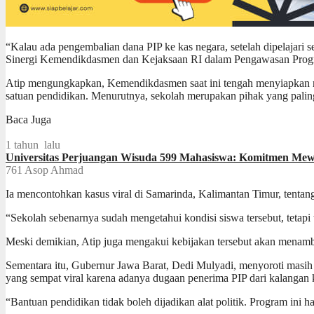
“Kalau ada pengembalian dana PIP ke kas negara, setelah dipelajari s
Sinergi Kemendikdasmen dan Kejaksaan RI dalam Pengawasan Progra
Atip mengungkapkan, Kemendikdasmen saat ini tengah menyiapkan reg
satuan pendidikan. Menurutnya, sekolah merupakan pihak yang paling 
Baca Juga
1 tahun lalu
Universitas Perjuangan Wisuda 599 Mahasiswa: Komitmen Mewu
761
Asop Ahmad
Ia mencontohkan kasus viral di Samarinda, Kalimantan Timur, tentan
“Sekolah sebenarnya sudah mengetahui kondisi siswa tersebut, tetapi
Meski demikian, Atip juga mengakui kebijakan tersebut akan menamba
Sementara itu, Gubernur Jawa Barat, Dedi Mulyadi, menyoroti masih 
yang sempat viral karena adanya dugaan penerima PIP dari kalangan k
“Bantuan pendidikan tidak boleh dijadikan alat politik. Program ini