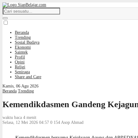
Beranda
Trending
Sosial Budaya
Ekonomi
Saintek
Profil
Opini
Religi
Seniraga
Share and Care
Kamis, 06 Agu 2026
Beranda
Trending
Kemendikdasmen Gandeng Kejagung 
waktu baca 4 menit
Selasa, 12 Mei 2026 04:57
0
154
Asop Ahmad
Kemendikdasmen bersama Kejaksaan Agung dan ABPEDNAS mel