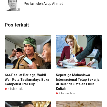
Pos lain oleh Asop Ahmad
Pos terkait
644 Pesilat Berlaga, Wakil
Sepertiga Mahasiswa
Wali Kota Tasikmalaya Buka
Internasional Tetap Bekerja
Kompetisi IPSI Cup
di Belanda Setelah Lulus
Kuliah
7 bulan lalu
2 tahun lalu