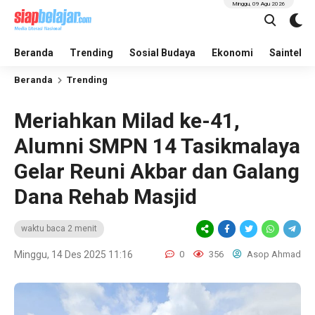
Minggu, 09 Agu 2026
Beranda
Trending
Sosial Budaya
Ekonomi
Saintek
Beranda
Trending
Meriahkan Milad ke-41,
Alumni SMPN 14 Tasikmalaya
Gelar Reuni Akbar dan Galang
Dana Rehab Masjid
waktu baca 2 menit
Minggu, 14 Des 2025 11:16
0
356
Asop Ahmad