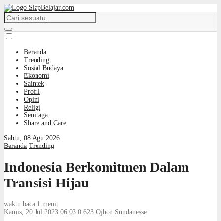
Beranda
Trending
Sosial Budaya
Ekonomi
Saintek
Profil
Opini
Religi
Seniraga
Share and Care
Sabtu, 08 Agu 2026
Beranda
Trending
Indonesia Berkomitmen Dalam
Transisi Hijau
waktu baca 1 menit
Kamis, 20 Jul 2023 06:03
0
623
Ojhon Sundanesse