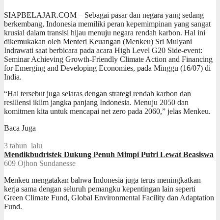
SIAPBELAJAR.COM – Sebagai pasar dan negara yang sedang
berkembang, Indonesia memiliki peran kepemimpinan yang sangat
krusial dalam transisi hijau menuju negara rendah karbon. Hal ini
dikemukakan oleh Menteri Keuangan (Menkeu) Sri Mulyani
Indrawati saat berbicara pada acara High Level G20 Side-event:
Seminar Achieving Growth-Friendly Climate Action and Financing
for Emerging and Developing Economies, pada Minggu (16/07) di
India.
“Hal tersebut juga selaras dengan strategi rendah karbon dan
resiliensi iklim jangka panjang Indonesia. Menuju 2050 dan
komitmen kita untuk mencapai net zero pada 2060,” jelas Menkeu.
Baca Juga
3 tahun lalu
Mendikbudristek Dukung Penuh Mimpi Putri Lewat Beasiswa
609
Ojhon Sundanesse
Menkeu mengatakan bahwa Indonesia juga terus meningkatkan
kerja sama dengan seluruh pemangku kepentingan lain seperti
Green Climate Fund, Global Environmental Facility dan Adaptation
Fund.