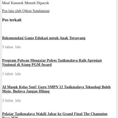
Moal Kumeok Memeh Dipacok
Pos lain oleh Ojhon Sundanesse
Pos terkait
Rekomendasi Game Edukasi untuk Anak Tersayang
3 tahun lalu
Program Polwan Mengajar Polres Tasikmalaya Raih Apresiasi
Nasional di Ajang PGM Award
1 tahun lalu
AI Masuk Kelas Seni! Guru SMPN 12 Tasikmalaya Teknologi Boleh
Maju, Budaya Jangan Hilang
3 bulan lalu
Pelajar Tasikmalaya Wakili Jabar ke Grand Final The Champion