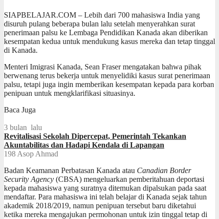
SIAPBELAJAR.COM – Lebih dari 700 mahasiswa India yang
disuruh pulang beberapa bulan lalu setelah menyerahkan surat
penerimaan palsu ke Lembaga Pendidikan Kanada akan diberikan
kesempatan kedua untuk mendukung kasus mereka dan tetap tinggal
di Kanada.
Menteri Imigrasi Kanada, Sean Fraser mengatakan bahwa pihak
berwenang terus bekerja untuk menyelidiki kasus surat penerimaan
palsu, tetapi juga ingin memberikan kesempatan kepada para korban
penipuan untuk mengklarifikasi situasinya.
Baca Juga
3 bulan lalu
Revitalisasi Sekolah Dipercepat, Pemerintah Tekankan
Akuntabilitas dan Hadapi Kendala di Lapangan
198
Asop Ahmad
Badan Keamanan Perbatasan Kanada atau
Canadian Border
Security Agency
(CBSA) mengeluarkan pemberitahuan deportasi
kepada mahasiswa yang suratnya ditemukan dipalsukan pada saat
mendaftar. Para mahasiswa ini telah belajar di Kanada sejak tahun
akademik 2018/2019, namun penipuan tersebut baru diketahui
ketika mereka mengajukan permohonan untuk izin tinggal tetap di