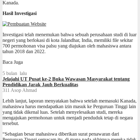
Kanada.
Hasil Investigasi
Investigasi telah menemukan bahwa sebuah perusahaan studi di luar
negeri yang berlokasi di kota Jalandhar, India, memiliki file sekitar
700 permohonan visa palsu yang diajukan oleh mahasiswa antara
tahun 2018 dan 2022.
Baca Juga
5 bulan lalu
Jelajahi UT Pusat ke-2 Buka Wawasan Masyarakat tentang
Pendidikan Jarak Jauh Berkualitas
311
Asop Ahmad
Lebih lanjut, laporan menyatakan bahwa setelah memasuki Kanada,
mahasiswa harus mendapatkan izin masuk ke Perguruan Tinggi lain
yang tidak dikenal luas. Setelah menyelesaikan studi, mereka
mengajukan permohonan untuk menjadi penduduk tetap di negara
tersebut.
“Sebagian besar mahasiswa diberikan surat penawaran dari
Perguruan Tinggi semacam itu, di mana pada akhirnya mereka tidak