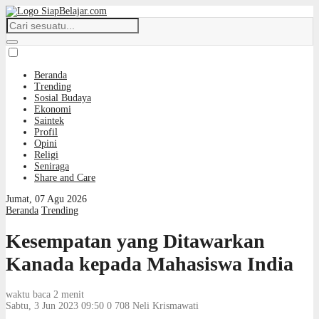
Beranda
Trending
Sosial Budaya
Ekonomi
Saintek
Profil
Opini
Religi
Seniraga
Share and Care
Jumat, 07 Agu 2026
Beranda
Trending
Kesempatan yang Ditawarkan
Kanada kepada Mahasiswa India
waktu baca 2 menit
Sabtu, 3 Jun 2023 09:50
0
708
Neli Krismawati