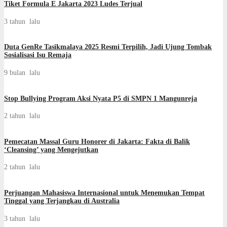
Tiket Formula E Jakarta 2023 Ludes Terjual
3 tahun lalu
Duta GenRe Tasikmalaya 2025 Resmi Terpilih, Jadi Ujung Tombak
Sosialisasi Isu Remaja
9 bulan lalu
Stop Bullying Program Aksi Nyata P5 di SMPN 1 Mangunreja
2 tahun lalu
Pemecatan Massal Guru Honorer di Jakarta: Fakta di Balik
‘Cleansing’ yang Mengejutkan
2 tahun lalu
Perjuangan Mahasiswa Internasional untuk Menemukan Tempat
Tinggal yang Terjangkau di Australia
3 tahun lalu