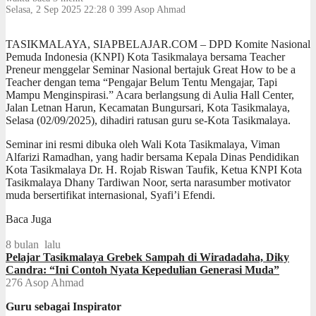
Selasa, 2 Sep 2025 22:28
0
399
Asop Ahmad
TASIKMALAYA, SIAPBELAJAR.COM – DPD Komite Nasional
Pemuda Indonesia (KNPI) Kota Tasikmalaya bersama Teacher
Preneur menggelar Seminar Nasional bertajuk Great How to be a
Teacher dengan tema “Pengajar Belum Tentu Mengajar, Tapi
Mampu Menginspirasi.” Acara berlangsung di Aulia Hall Center,
Jalan Letnan Harun, Kecamatan Bungursari, Kota Tasikmalaya,
Selasa (02/09/2025), dihadiri ratusan guru se-Kota Tasikmalaya.
Seminar ini resmi dibuka oleh Wali Kota Tasikmalaya, Viman
Alfarizi Ramadhan, yang hadir bersama Kepala Dinas Pendidikan
Kota Tasikmalaya Dr. H. Rojab Riswan Taufik, Ketua KNPI Kota
Tasikmalaya Dhany Tardiwan Noor, serta narasumber motivator
muda bersertifikat internasional, Syafi’i Efendi.
Baca Juga
8 bulan lalu
Pelajar Tasikmalaya Grebek Sampah di Wiradadaha, Diky
Candra: “Ini Contoh Nyata Kepedulian Generasi Muda”
276
Asop Ahmad
Guru sebagai Inspirator