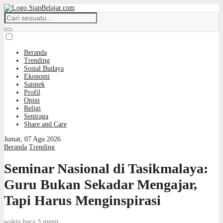
Beranda
Trending
Sosial Budaya
Ekonomi
Saintek
Profil
Opini
Religi
Seniraga
Share and Care
Jumat, 07 Agu 2026
Beranda
Trending
Seminar Nasional di Tasikmalaya:
Guru Bukan Sekadar Mengajar,
Tapi Harus Menginspirasi
waktu baca 3 menit