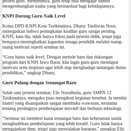
profesi guru. Menurutnya, guru tetap bisa mengajar sambil
mengembangkan usaha yang bermanfaat bagi kehidupannya.
KNPI Dorong Guru Naik Level
Ketua DPD KNPI Kota Tasikmalaya, Dhany Tardiwan Noor,
menegaskan bahwa peningkatan kualitas guru sangat penting.
KNPI, kata dia, tidak hanya fokus pada peserta didik, tetapi juga
berupaya meningkatkan kapasitas tenaga pendidik melalui ruang-
ruang motivasi seperti seminar ini.
“Guru harus naik level. Dengan metode baru dan dukungan
program dari KNPI Jawa Barat, kita ingin guru-guru mendapat
motivasi serta inspirasi agar lebih siap menghadapi tantangan dunia
pendidikan,” ungkap Dhany.
Guru Pulang dengan Semangat Baru
Salah satu peserta seminar, Elis Nurulhuda, guru SMPN 12
Tasikmalaya, mengaku puas mengikuti kegiatan tersebut. Ia menilai
materi yang disampaikan sangat membuka wawasan, terutama
tentang pentingnya pembelajaran inovatif dan berbasis teknologi.
“Seminar ini memberi kami semangat baru dan keberanian untuk
menghadirkan pembelajaran yang lebih kreatif. Guru tidak hanya
mengajarkan ilmu, tetapi juga menyalakan harapan,” pungkas Elis.