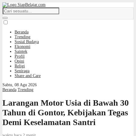
Beranda
Trending
Sosial Budaya
Ekonomi
Saintek
Profil
Opini
Religi
Seniraga
Share and Care
Sabtu, 08 Agu 2026
Beranda
Trending
Larangan Motor Usia di Bawah 30
Tahun di Gontor, Kebijakan Tegas
Demi Keselamatan Santri
waktu baca 2 menit