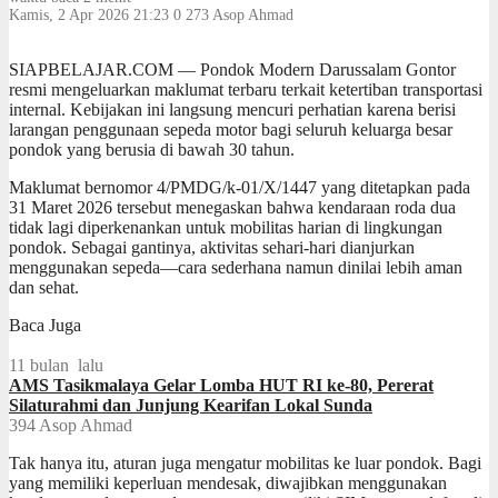
Kamis, 2 Apr 2026 21:23
0
273
Asop Ahmad
SIAPBELAJAR.COM — Pondok Modern Darussalam Gontor
resmi mengeluarkan maklumat terbaru terkait ketertiban transportasi
internal. Kebijakan ini langsung mencuri perhatian karena berisi
larangan penggunaan sepeda motor bagi seluruh keluarga besar
pondok yang berusia di bawah 30 tahun.
Maklumat bernomor 4/PMDG/k-01/X/1447 yang ditetapkan pada
31 Maret 2026 tersebut menegaskan bahwa kendaraan roda dua
tidak lagi diperkenankan untuk mobilitas harian di lingkungan
pondok. Sebagai gantinya, aktivitas sehari-hari dianjurkan
menggunakan sepeda—cara sederhana namun dinilai lebih aman
dan sehat.
Baca Juga
11 bulan lalu
AMS Tasikmalaya Gelar Lomba HUT RI ke-80, Pererat
Silaturahmi dan Junjung Kearifan Lokal Sunda
394
Asop Ahmad
Tak hanya itu, aturan juga mengatur mobilitas ke luar pondok. Bagi
yang memiliki keperluan mendesak, diwajibkan menggunakan