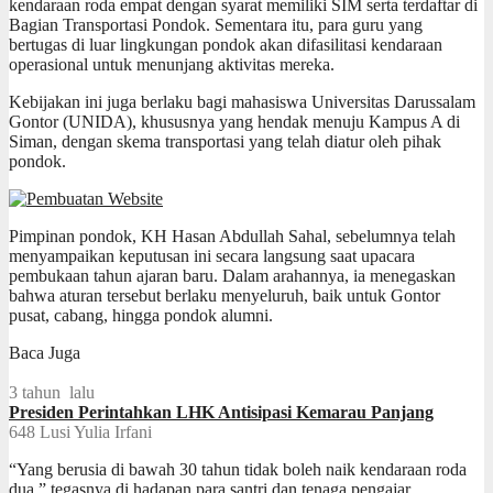
kendaraan roda empat dengan syarat memiliki SIM serta terdaftar di
Bagian Transportasi Pondok. Sementara itu, para guru yang
bertugas di luar lingkungan pondok akan difasilitasi kendaraan
operasional untuk menunjang aktivitas mereka.
Kebijakan ini juga berlaku bagi mahasiswa Universitas Darussalam
Gontor (UNIDA), khususnya yang hendak menuju Kampus A di
Siman, dengan skema transportasi yang telah diatur oleh pihak
pondok.
Pimpinan pondok, KH Hasan Abdullah Sahal, sebelumnya telah
menyampaikan keputusan ini secara langsung saat upacara
pembukaan tahun ajaran baru. Dalam arahannya, ia menegaskan
bahwa aturan tersebut berlaku menyeluruh, baik untuk Gontor
pusat, cabang, hingga pondok alumni.
Baca Juga
3 tahun lalu
Presiden Perintahkan LHK Antisipasi Kemarau Panjang
648
Lusi Yulia Irfani
“Yang berusia di bawah 30 tahun tidak boleh naik kendaraan roda
dua,” tegasnya di hadapan para santri dan tenaga pengajar.