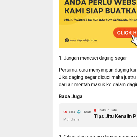
1. Jangan mencuci daging segar
Pertama, cara menyimpan daging kurb
Jika daging segar dicuci maka justru
dari air mentah masuk ke dalam dag
Baca Juga
3 tahun lalu
683
Udan
Tips Jitu Kenalin 
Muhdiana
2. Giling atau potong daging sesuai