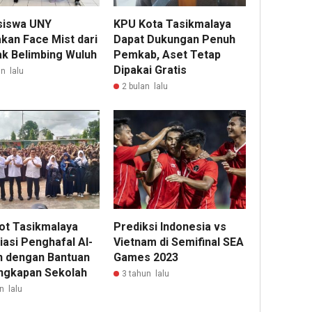
iswa UNY
KPU Kota Tasikmalaya
akan Face Mist dari
Dapat Dukungan Penuh
ak Belimbing Wuluh
Pemkab, Aset Tetap
Dipakai Gratis
n lalu
2 bulan lalu
t Tasikmalaya
Prediksi Indonesia vs
iasi Penghafal Al-
Vietnam di Semifinal SEA
n dengan Bantuan
Games 2023
ngkapan Sekolah
3 tahun lalu
n lalu