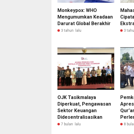
Monkeypox: WHO
Mahas
Mengumumkan Keadaan
Cipat
Darurat Global Berakhir
Ekstr
3 tahun lalu
3 tahu
OJK Tasikmalaya
Pemko
Diperkuat, Pengawasan
Apres
Sektor Keuangan
Qur’a
Didesentralisasikan
Perle
7 bulan lalu
8 bula