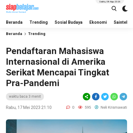
Sabtu, 08 Agu 2026
Beranda
Trending
Sosial Budaya
Ekonomi
Saintek
Beranda
Trending
Pendaftaran Mahasiswa
Internasional di Amerika
Serikat Mencapai Tingkat
Pra-Pandemi
waktu baca 3 menit
Rabu, 17 Mei 2023 21:10
0
595
Neli Krismawati