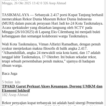
Minggu, 26 Okt 2025 13:42
0
326
Asop Ahmad
TASIKMALAYA — Sebanyak 2.417 porsi Kupat Tanjung berhasil
memecahkan Rekor Dunia Museum Rekor Dunia Indonesia
(MURI) dalam puncak perayaan Hari Jadi ke-24 Kota Tasikmalaya.
Acara spektakuler yang disiarkan langsung oleh SCTV pada
Minggu (26/10/2025) di Lapang Eks Cilembang ini menjadi bukti
kebanggaan dan semangat kolaborasi warga Tasikmalaya.
Wali Kota Tasikmalaya, Viman Alfarizi Ramadhan, dengan penuh
syukur menjelaskan makna filosofis di balik angka 2.417.
“Alhamdulillah, angka 24 mewakili usia kota kami, dan 17 adalah
tanggal lahir Tasikmalaya, 17 Oktober. Ini bukan sekadar rekor,
tetapi sebuah persembahan penuh makna,” ujarnya di hadapan
ribuan warga.
Baca Juga
5 bulan lalu
TPAKD Garut Perkuat Akses Keuangan, Dorong UMKM dan
Ekonomi Inklusif
182
Asop Ahmad
Rekor penyajian kupat terbanyak ini adalah hasil sinergi Pemerintah