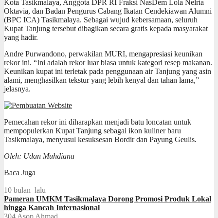
Kota Tasikmalaya, Anggota DPR RI Fraksi NasDem Lola Nelria
Oktavia, dan Badan Pengurus Cabang Ikatan Cendekiawan Alumni
(BPC ICA) Tasikmalaya. Sebagai wujud kebersamaan, seluruh
Kupat Tanjung tersebut dibagikan secara gratis kepada masyarakat
yang hadir.
Andre Purwandono, perwakilan MURI, mengapresiasi keunikan
rekor ini. “Ini adalah rekor luar biasa untuk kategori resep makanan.
Keunikan kupat ini terletak pada penggunaan air Tanjung yang asin
alami, menghasilkan tekstur yang lebih kenyal dan tahan lama,”
jelasnya.
Pemecahan rekor ini diharapkan menjadi batu loncatan untuk
mempopulerkan Kupat Tanjung sebagai ikon kuliner baru
Tasikmalaya, menyusul kesuksesan Bordir dan Payung Geulis.
Oleh: Udan Muhdiana
Baca Juga
10 bulan lalu
Pameran UMKM Tasikmalaya Dorong Promosi Produk Lokal
hingga Kancah Internasional
304
Asop Ahmad