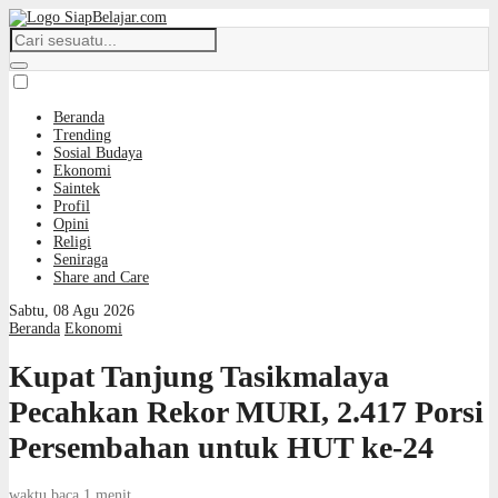
Beranda
Trending
Sosial Budaya
Ekonomi
Saintek
Profil
Opini
Religi
Seniraga
Share and Care
Sabtu, 08 Agu 2026
Beranda
Ekonomi
Kupat Tanjung Tasikmalaya
Pecahkan Rekor MURI, 2.417 Porsi
Persembahan untuk HUT ke-24
waktu baca 1 menit