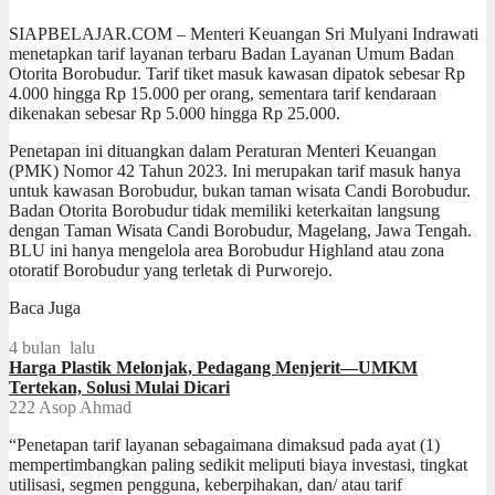
SIAPBELAJAR.COM – Menteri Keuangan Sri Mulyani Indrawati
menetapkan tarif layanan terbaru Badan Layanan Umum Badan
Otorita Borobudur. Tarif tiket masuk kawasan dipatok sebesar Rp
4.000 hingga Rp 15.000 per orang, sementara tarif kendaraan
dikenakan sebesar Rp 5.000 hingga Rp 25.000.
Penetapan ini dituangkan dalam Peraturan Menteri Keuangan
(PMK) Nomor 42 Tahun 2023. Ini merupakan tarif masuk hanya
untuk kawasan Borobudur, bukan taman wisata Candi Borobudur.
Badan Otorita Borobudur tidak memiliki keterkaitan langsung
dengan Taman Wisata Candi Borobudur, Magelang, Jawa Tengah.
BLU ini hanya mengelola area Borobudur Highland atau zona
otoratif Borobudur yang terletak di Purworejo.
Baca Juga
4 bulan lalu
Harga Plastik Melonjak, Pedagang Menjerit—UMKM
Tertekan, Solusi Mulai Dicari
222
Asop Ahmad
“Penetapan tarif layanan sebagaimana dimaksud pada ayat (1)
mempertimbangkan paling sedikit meliputi biaya investasi, tingkat
utilisasi, segmen pengguna, keberpihakan, dan/ atau tarif