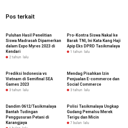
Pos terkait
Puluhan Hasil Penelitian
Pro-Kontra Siswa Nakal ke
Siswa Madrasah Dipamerkan
Barak TNI, Ini Kata Kang Haji
dalam Expo Myres 2023 di
Apip Eks DPRD Tasikmalaya
Kendari
1 tahun lalu
2 tahun lalu
Prediksi Indonesia vs
Mendag Pisahkan Izin
Vietnam di Semifinal SEA
Penjualan E-commerce dan
Games 2023
Social Commerce
3 tahun lalu
3 tahun lalu
Dandim 0612/Tasikmalaya
Polisi Tasikmalaya Ungkap
Bantah Tudingan
Gudang Pemalsu Merek
Penggusuran Petani di
Terigu dan Micin
Karangjaya
7 bulan lalu