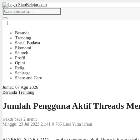
Beranda
Trending
Sosial Budaya
Ekonomi
Saintek
Profil
Opini
Religi
Seniraga
Share and Care
Jumat, 07 Agu 2026
Beranda
Trending
Jumlah Pengguna Aktif Threads Mer
waktu baca 2 menit
Minggu, 23 Jul 2023 21:41
0
785
Lusi Yulia Irfani
SIAPBELAJAR.COM – Jumlah pengguna aktif Threads turun setelah pla