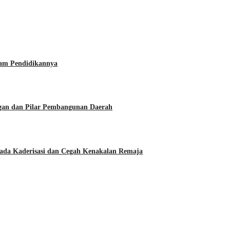
lam Pendidikannya
angan dan Pilar Pembangunan Daerah
pada Kaderisasi dan Cegah Kenakalan Remaja