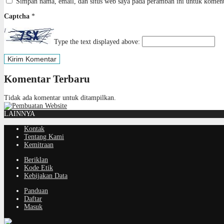
Simpan nama, email, dan situs web saya pada peramban ini untuk koment
Captcha
*
Type the text displayed above:
Komentar Terbaru
Tidak ada komentar untuk ditampilkan.
LAINNYA
Kontak
Tentang Kami
Kemitraan
Beriklan
Kode Etik
Kebijakan Data
Panduan
Daftar
Masuk