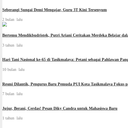
Seberangi Sungai Demi Mengajar, Guru 3T Kini Tersenyum
2 bulan lalu
Bertemu Mendikbudristek, Putri Ariani Ceritakan Merdeka Belajar da
3 tahun lalu
Hari Tani Nasional ke-65 di Tasikmalaya: Petani sebagai Pahlawan P
10 bulan lalu
Resmi Dilantik, Pengurus Baru Pemuda PUI Kota Tasikmalaya Fokus 
7 bulan lalu
Jujur, Berani, Cerdas! Pesan Diky Candra untuk Mahasiswa Baru
1 tahun lalu