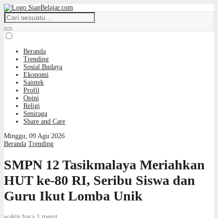
Beranda
Trending
Sosial Budaya
Ekonomi
Saintek
Profil
Opini
Religi
Seniraga
Share and Care
Minggu, 09 Agu 2026
Beranda
Trending
SMPN 12 Tasikmalaya Meriahkan
HUT ke-80 RI, Seribu Siswa dan
Guru Ikut Lomba Unik
waktu baca 1 menit