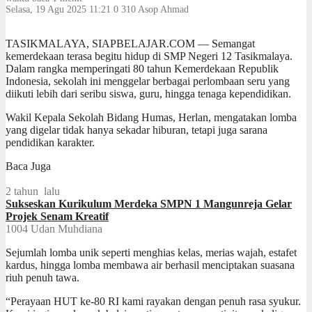
Selasa, 19 Agu 2025 11:21
0
310
Asop Ahmad
TASIKMALAYA, SIAPBELAJAR.COM — Semangat
kemerdekaan terasa begitu hidup di SMP Negeri 12 Tasikmalaya.
Dalam rangka memperingati 80 tahun Kemerdekaan Republik
Indonesia, sekolah ini menggelar berbagai perlombaan seru yang
diikuti lebih dari seribu siswa, guru, hingga tenaga kependidikan.
Wakil Kepala Sekolah Bidang Humas, Herlan, mengatakan lomba
yang digelar tidak hanya sekadar hiburan, tetapi juga sarana
pendidikan karakter.
Baca Juga
2 tahun lalu
Sukseskan Kurikulum Merdeka SMPN 1 Mangunreja Gelar
Projek Senam Kreatif
1004
Udan Muhdiana
Sejumlah lomba unik seperti menghias kelas, merias wajah, estafet
kardus, hingga lomba membawa air berhasil menciptakan suasana
riuh penuh tawa.
“Perayaan HUT ke-80 RI kami rayakan dengan penuh rasa syukur.