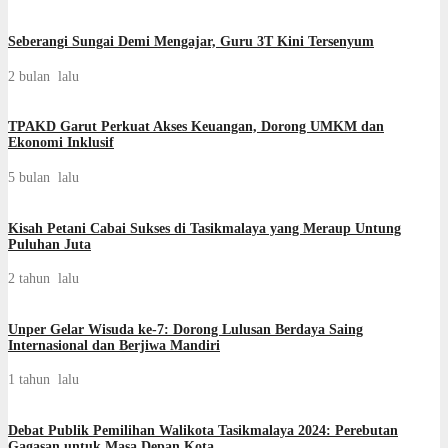
Seberangi Sungai Demi Mengajar, Guru 3T Kini Tersenyum
2 bulan lalu
TPAKD Garut Perkuat Akses Keuangan, Dorong UMKM dan
Ekonomi Inklusif
5 bulan lalu
Kisah Petani Cabai Sukses di Tasikmalaya yang Meraup Untung
Puluhan Juta
2 tahun lalu
Unper Gelar Wisuda ke-7: Dorong Lulusan Berdaya Saing
Internasional dan Berjiwa Mandiri
1 tahun lalu
Debat Publik Pemilihan Walikota Tasikmalaya 2024: Perebutan
Gagasan untuk Masa Depan Kota