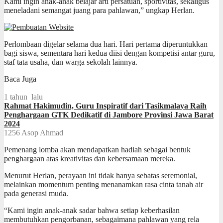
Kami ingin anak-anak belajar arti persatuan, sportivitas, sekaligus
meneladani semangat juang para pahlawan,” ungkap Herlan.
Perlombaan digelar selama dua hari. Hari pertama diperuntukkan
bagi siswa, sementara hari kedua diisi dengan kompetisi antar guru,
staf tata usaha, dan warga sekolah lainnya.
Baca Juga
1 tahun lalu
Rahmat Hakimudin, Guru Inspiratif dari Tasikmalaya Raih
Penghargaan GTK Dedikatif di Jambore Provinsi Jawa Barat
2024
1256
Asop Ahmad
Pemenang lomba akan mendapatkan hadiah sebagai bentuk
penghargaan atas kreativitas dan kebersamaan mereka.
Menurut Herlan, perayaan ini tidak hanya sebatas seremonial,
melainkan momentum penting menanamkan rasa cinta tanah air
pada generasi muda.
“Kami ingin anak-anak sadar bahwa setiap keberhasilan
membutuhkan pengorbanan, sebagaimana pahlawan yang rela