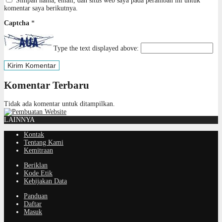
Simpan nama, email, dan situs web saya pada peramban ini untuk
komentar saya berikutnya.
Captcha
*
Type the text displayed above:
Komentar Terbaru
Tidak ada komentar untuk ditampilkan.
LAINNYA
Kontak
Tentang Kami
Kemitraan
Beriklan
Kode Etik
Kebijakan Data
Panduan
Daftar
Masuk