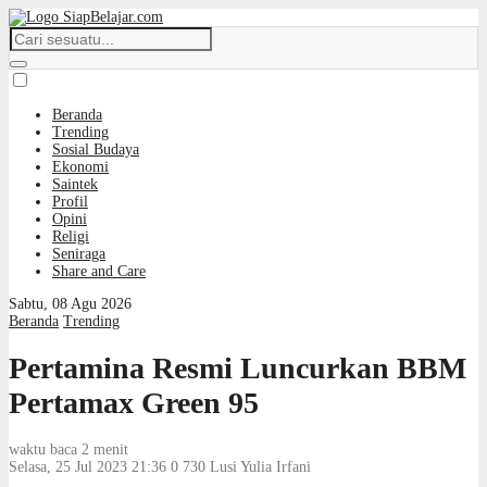
Beranda
Trending
Sosial Budaya
Ekonomi
Saintek
Profil
Opini
Religi
Seniraga
Share and Care
Sabtu, 08 Agu 2026
Beranda
Trending
Pertamina Resmi Luncurkan BBM
Pertamax Green 95
waktu baca 2 menit
Selasa, 25 Jul 2023 21:36
0
730
Lusi Yulia Irfani