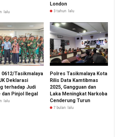
London
3 tahun lalu
n lalu
 0612/Tasikmalaya
Polres Tasikmalaya Kota
JK Deklarasi
Rilis Data Kamtibmas
g terhadap Judi
2025, Gangguan dan
 dan Pinjol Ilegal
Laka Meningkat Narkoba
Cenderung Turun
n lalu
7 bulan lalu