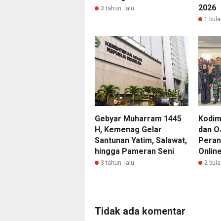
2026
3 tahun lalu
1 bula
Gebyar Muharram 1445
Kodim
H, Kemenag Gelar
dan O
Santunan Yatim, Salawat,
Peran
hingga Pameran Seni
Online
3 tahun lalu
2 bula
Tidak ada komentar