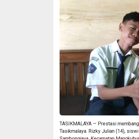
TASIKMALAYA — Prestasi membangg
Tasikmalaya. Rizky Julian (14), sisw
Sambongjaya, Kecamatan Mangkubumi