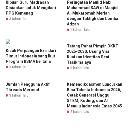
Ribuan Guru Madrasah
Peringatan Maulid Nabi
Disiapkan untuk Mengikuti
Muhammad SAW di Masjid
PPG Kemenag
Al-Mukaromah Meriah
dengan Tabligh dan Lomba
3 tahun lalu
Adzan
1 tahun lalu
Tatang Pahat Pimpin DKKT
Kisah Perjuangan Ezri dari
2025-2030, Usung Visi
Timur Indonesia yang Ikut
Kuatkan Identitas Seni
Program IISMA ke Italia
Tasikmalaya
3 tahun lalu
8 bulan lalu
Jumlah Pengguna Aktif
Kemendikdasmen Luncurkan
Threads Merosot
Bina Talenta Indonesia 2026,
Cetak Generasi Unggul
3 tahun lalu
STEM, Koding, dan AI
Menuju Indonesia Emas 2045
2 bulan lalu