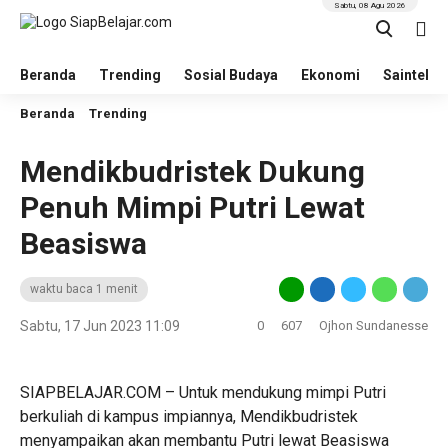
Sabtu, 08 Agu 2026
Beranda
Trending
Sosial Budaya
Ekonomi
Saintek
Beranda
Trending
Mendikbudristek Dukung
Penuh Mimpi Putri Lewat
Beasiswa
waktu baca 1 menit
Sabtu, 17 Jun 2023 11:09
0
607
Ojhon Sundanesse
SIAPBELAJAR.COM – Untuk mendukung mimpi Putri
berkuliah di kampus impiannya, Mendikbudristek
menyampaikan akan membantu Putri lewat Beasiswa