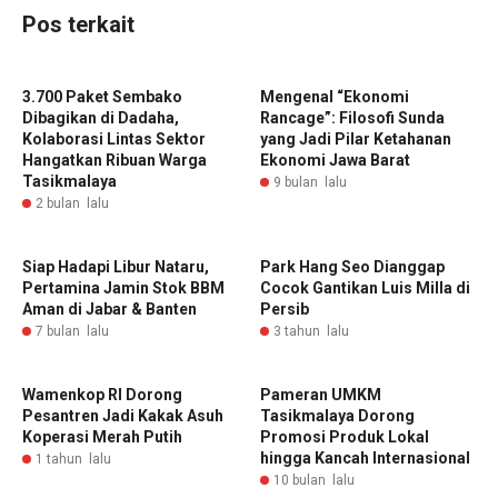
Pos terkait
3.700 Paket Sembako
Mengenal “Ekonomi
Dibagikan di Dadaha,
Rancage”: Filosofi Sunda
Kolaborasi Lintas Sektor
yang Jadi Pilar Ketahanan
Hangatkan Ribuan Warga
Ekonomi Jawa Barat
Tasikmalaya
9 bulan lalu
2 bulan lalu
Siap Hadapi Libur Nataru,
Park Hang Seo Dianggap
Pertamina Jamin Stok BBM
Cocok Gantikan Luis Milla di
Aman di Jabar & Banten
Persib
7 bulan lalu
3 tahun lalu
Wamenkop RI Dorong
Pameran UMKM
Pesantren Jadi Kakak Asuh
Tasikmalaya Dorong
Koperasi Merah Putih
Promosi Produk Lokal
hingga Kancah Internasional
1 tahun lalu
10 bulan lalu