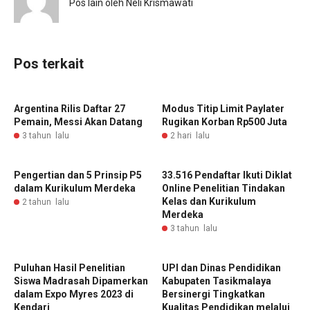
Pos lain oleh Neli Krismawati
Pos terkait
Argentina Rilis Daftar 27
Modus Titip Limit Paylater
Pemain, Messi Akan Datang
Rugikan Korban Rp500 Juta
3 tahun lalu
2 hari lalu
Pengertian dan 5 Prinsip P5
33.516 Pendaftar Ikuti Diklat
dalam Kurikulum Merdeka
Online Penelitian Tindakan
Kelas dan Kurikulum
2 tahun lalu
Merdeka
3 tahun lalu
Puluhan Hasil Penelitian
UPI dan Dinas Pendidikan
Siswa Madrasah Dipamerkan
Kabupaten Tasikmalaya
dalam Expo Myres 2023 di
Bersinergi Tingkatkan
Kendari
Kualitas Pendidikan melalui