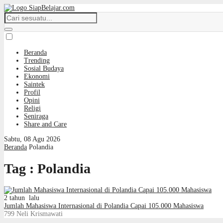
Beranda
Trending
Sosial Budaya
Ekonomi
Saintek
Profil
Opini
Religi
Seniraga
Share and Care
Sabtu, 08 Agu 2026
Beranda
Polandia
Tag : Polandia
2 tahun lalu
Jumlah Mahasiswa Internasional di Polandia Capai 105.000 Mahasiswa
799
Neli Krismawati