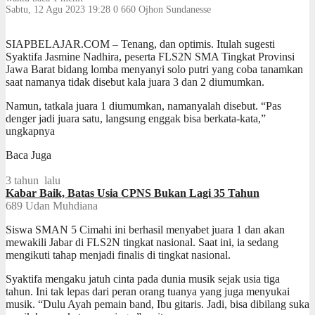
Sabtu, 12 Agu 2023 19:28
0
660
Ojhon Sundanesse
SIAPBELAJAR.COM – Tenang, dan optimis. Itulah sugesti
Syaktifa Jasmine Nadhira, peserta FLS2N SMA Tingkat Provinsi
Jawa Barat bidang lomba menyanyi solo putri yang coba tanamkan
saat namanya tidak disebut kala juara 3 dan 2 diumumkan.
Namun, tatkala juara 1 diumumkan, namanyalah disebut. “Pas
denger jadi juara satu, langsung enggak bisa berkata-kata,”
ungkapnya
Baca Juga
3 tahun lalu
Kabar Baik, Batas Usia CPNS Bukan Lagi 35 Tahun
689
Udan Muhdiana
Siswa SMAN 5 Cimahi ini berhasil menyabet juara 1 dan akan
mewakili Jabar di FLS2N tingkat nasional. Saat ini, ia sedang
mengikuti tahap menjadi finalis di tingkat nasional.
Syaktifa mengaku jatuh cinta pada dunia musik sejak usia tiga
tahun. Ini tak lepas dari peran orang tuanya yang juga menyukai
musik. “Dulu Ayah pemain band, Ibu gitaris. Jadi, bisa dibilang suka