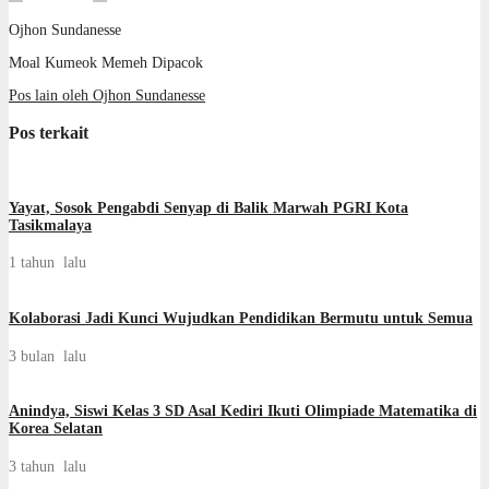
Ojhon Sundanesse
Moal Kumeok Memeh Dipacok
Pos lain oleh Ojhon Sundanesse
Pos terkait
Yayat, Sosok Pengabdi Senyap di Balik Marwah PGRI Kota
Tasikmalaya
1 tahun lalu
Kolaborasi Jadi Kunci Wujudkan Pendidikan Bermutu untuk Semua
3 bulan lalu
Anindya, Siswi Kelas 3 SD Asal Kediri Ikuti Olimpiade Matematika di
Korea Selatan
3 tahun lalu