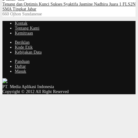
Tenang dan Optimis Kunci Sukses Syaktifa Jasmine Nadhira Juara 1 FLS2N
SMA Tingkat Jabar
660
Ojhon Sundanesse
Kontak
Tentang Kami
Kemitraan
Beriklan
Kode Etik
Kebijakan Data
Panduan
Daftar
Masuk
PT. Media Aplikasi Indonesia
Copyright © 2012 All Right Reserved