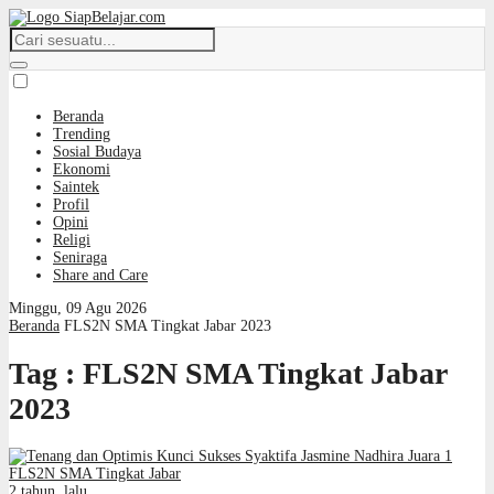
Beranda
Trending
Sosial Budaya
Ekonomi
Saintek
Profil
Opini
Religi
Seniraga
Share and Care
Minggu, 09 Agu 2026
Beranda
FLS2N SMA Tingkat Jabar 2023
Tag : FLS2N SMA Tingkat Jabar
2023
2 tahun lalu