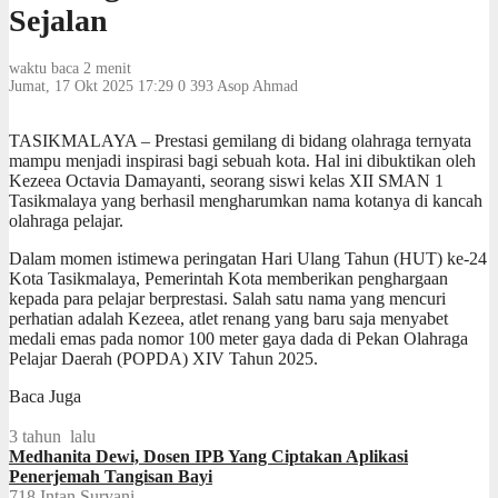
Sejalan
waktu baca 2 menit
Jumat, 17 Okt 2025 17:29
0
393
Asop Ahmad
TASIKMALAYA – Prestasi gemilang di bidang olahraga ternyata
mampu menjadi inspirasi bagi sebuah kota. Hal ini dibuktikan oleh
Kezeea Octavia Damayanti, seorang siswi kelas XII SMAN 1
Tasikmalaya yang berhasil mengharumkan nama kotanya di kancah
olahraga pelajar.
Dalam momen istimewa peringatan Hari Ulang Tahun (HUT) ke-24
Kota Tasikmalaya, Pemerintah Kota memberikan penghargaan
kepada para pelajar berprestasi. Salah satu nama yang mencuri
perhatian adalah Kezeea, atlet renang yang baru saja menyabet
medali emas pada nomor 100 meter gaya dada di Pekan Olahraga
Pelajar Daerah (POPDA) XIV Tahun 2025.
Baca Juga
3 tahun lalu
Medhanita Dewi, Dosen IPB Yang Ciptakan Aplikasi
Penerjemah Tangisan Bayi
718
Intan Suryani