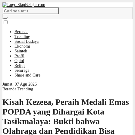
Beranda
Trending
Sosial Budaya
Ekonomi
Saintek
Profil
Opini
Religi
Seniraga
Share and Care
Jumat, 07 Agu 2026
Beranda
Trending
Kisah Kezeea, Peraih Medali Emas
POPDA yang Dihargai Kota
Tasikmalaya: Bukti bahwa
Olahraga dan Pendidikan Bisa