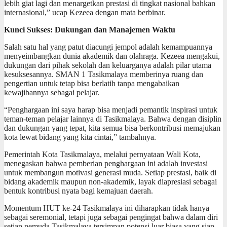
lebih giat lagi dan menargetkan prestasi di tingkat nasional bahkan
internasional,” ucap Kezeea dengan mata berbinar.
Kunci Sukses: Dukungan dan Manajemen Waktu
Salah satu hal yang patut diacungi jempol adalah kemampuannya
menyeimbangkan dunia akademik dan olahraga. Kezeea mengakui,
dukungan dari pihak sekolah dan keluarganya adalah pilar utama
kesuksesannya. SMAN 1 Tasikmalaya memberinya ruang dan
pengertian untuk tetap bisa berlatih tanpa mengabaikan
kewajibannya sebagai pelajar.
“Penghargaan ini saya harap bisa menjadi pemantik inspirasi untuk
teman-teman pelajar lainnya di Tasikmalaya. Bahwa dengan disiplin
dan dukungan yang tepat, kita semua bisa berkontribusi memajukan
kota lewat bidang yang kita cintai,” tambahnya.
Pemerintah Kota Tasikmalaya, melalui pernyataan Wali Kota,
menegaskan bahwa pemberian penghargaan ini adalah investasi
untuk membangun motivasi generasi muda. Setiap prestasi, baik di
bidang akademik maupun non-akademik, layak diapresiasi sebagai
bentuk kontribusi nyata bagi kemajuan daerah.
Momentum HUT ke-24 Tasikmalaya ini diharapkan tidak hanya
sebagai seremonial, tetapi juga sebagai pengingat bahwa dalam diri
setiap pemuda Tasikmalaya tersimpan potensi luar biasa yang siap