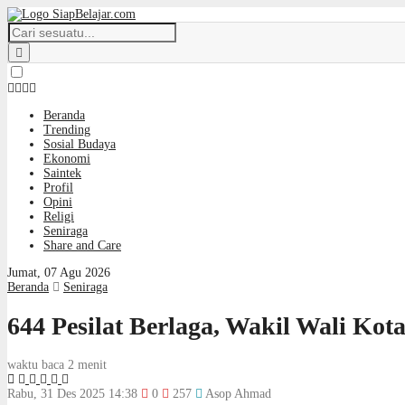
Beranda
Trending
Sosial Budaya
Ekonomi
Saintek
Profil
Opini
Religi
Seniraga
Share and Care
Jumat, 07 Agu 2026
Beranda
Seniraga
644 Pesilat Berlaga, Wakil Wali Ko
waktu baca 2 menit
Rabu, 31 Des 2025 14:38
0
257
Asop Ahmad