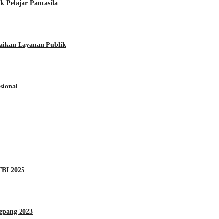
 Pelajar Pancasila
aikan Layanan Publik
sional
TBI 2025
Jepang 2023