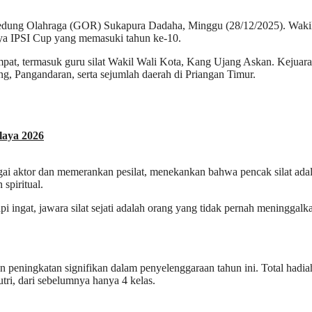
ng Olahraga (GOR) Sukapura Dadaha, Minggu (28/12/2025). Wakil W
aya IPSI Cup yang memasuki tahun ke-10.
mpat, termasuk guru silat Wakil Wali Kota, Kang Ujang Askan. Kejuara
ang, Pangandaran, serta sejumlah daerah di Priangan Timur.
laya 2026
ai aktor dan memerankan pesilat, menekankan bahwa pencak silat adal
spiritual.
i ingat, jawara silat sejati adalah orang yang tidak pernah meninggalka
ningkatan signifikan dalam penyelenggaraan tahun ini. Total hadiah
tri, dari sebelumnya hanya 4 kelas.