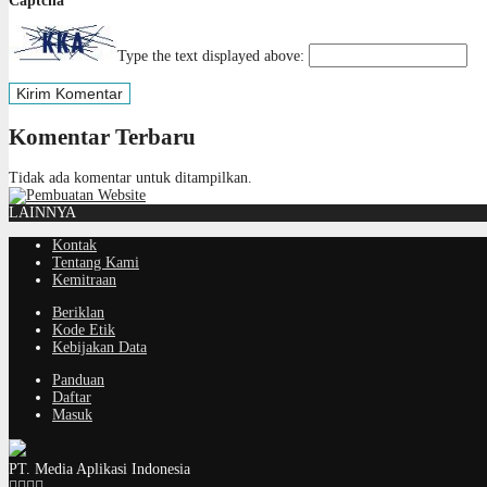
Captcha
*
Type the text displayed above:
Komentar Terbaru
Tidak ada komentar untuk ditampilkan.
LAINNYA
Kontak
Tentang Kami
Kemitraan
Beriklan
Kode Etik
Kebijakan Data
Panduan
Daftar
Masuk
PT. Media Aplikasi Indonesia