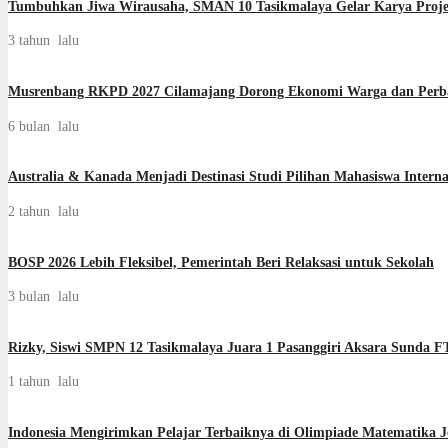
Tumbuhkan Jiwa Wirausaha, SMAN 10 Tasikmalaya Gelar Karya Projek
3 tahun lalu
Musrenbang RKPD 2027 Cilamajang Dorong Ekonomi Warga dan Perb
6 bulan lalu
Australia & Kanada Menjadi Destinasi Studi Pilihan Mahasiswa Interna
2 tahun lalu
BOSP 2026 Lebih Fleksibel, Pemerintah Beri Relaksasi untuk Sekolah
3 bulan lalu
Rizky, Siswi SMPN 12 Tasikmalaya Juara 1 Pasanggiri Aksara Sunda F
1 tahun lalu
Indonesia Mengirimkan Pelajar Terbaiknya di Olimpiade Matematika 