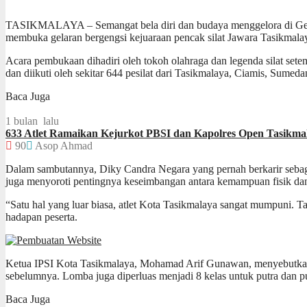
TASIKMALAYA – Semangat bela diri dan budaya menggelora di Gedu
membuka gelaran bergengsi kejuaraan pencak silat Jawara Tasikmal
Acara pembukaan dihadiri oleh tokoh olahraga dan legenda silat sete
dan diikuti oleh sekitar 644 pesilat dari Tasikmalaya, Ciamis, Sumed
Baca Juga
1 bulan lalu
633 Atlet Ramaikan Kejurkot PBSI dan Kapolres Open Tasikma
90
Asop Ahmad
Dalam sambutannya, Diky Candra Negara yang pernah berkarir sebag
juga menyoroti pentingnya keseimbangan antara kemampuan fisik dan 
“Satu hal yang luar biasa, atlet Kota Tasikmalaya sangat mumpuni. Tap
hadapan peserta.
Ketua IPSI Kota Tasikmalaya, Mohamad Arif Gunawan, menyebutkan pe
sebelumnya. Lomba juga diperluas menjadi 8 kelas untuk putra dan pu
Baca Juga