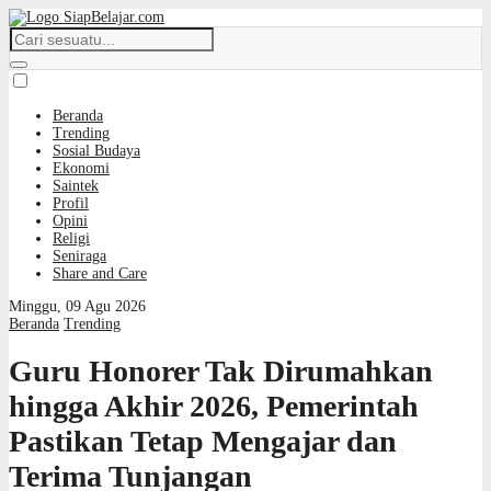
Beranda
Trending
Sosial Budaya
Ekonomi
Saintek
Profil
Opini
Religi
Seniraga
Share and Care
Minggu, 09 Agu 2026
Beranda
Trending
Guru Honorer Tak Dirumahkan
hingga Akhir 2026, Pemerintah
Pastikan Tetap Mengajar dan
Terima Tunjangan