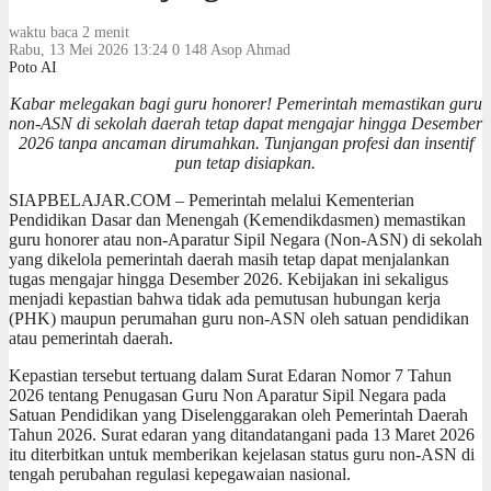
waktu baca 2 menit
Rabu, 13 Mei 2026 13:24
0
148
Asop Ahmad
Poto AI
Kabar melegakan bagi guru honorer! Pemerintah memastikan guru
non-ASN di sekolah daerah tetap dapat mengajar hingga Desember
2026 tanpa ancaman dirumahkan. Tunjangan profesi dan insentif
pun tetap disiapkan.
SIAPBELAJAR.COM – Pemerintah melalui Kementerian
Pendidikan Dasar dan Menengah (Kemendikdasmen) memastikan
guru honorer atau non-Aparatur Sipil Negara (Non-ASN) di sekolah
yang dikelola pemerintah daerah masih tetap dapat menjalankan
tugas mengajar hingga Desember 2026. Kebijakan ini sekaligus
menjadi kepastian bahwa tidak ada pemutusan hubungan kerja
(PHK) maupun perumahan guru non-ASN oleh satuan pendidikan
atau pemerintah daerah.
Kepastian tersebut tertuang dalam Surat Edaran Nomor 7 Tahun
2026 tentang Penugasan Guru Non Aparatur Sipil Negara pada
Satuan Pendidikan yang Diselenggarakan oleh Pemerintah Daerah
Tahun 2026. Surat edaran yang ditandatangani pada 13 Maret 2026
itu diterbitkan untuk memberikan kejelasan status guru non-ASN di
tengah perubahan regulasi kepegawaian nasional.