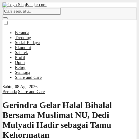
Beranda
Trending
Sosial Budaya
Ekonomi
Saintek
Profil
Opini
Religi
Seniraga
Share and Care
Sabtu, 08 Agu 2026
Beranda
Share and Care
Gerindra Gelar Halal Bihalal
Bersama Muslimat NU, Dedi
Mulyadi Hadir sebagai Tamu
Kehormatan