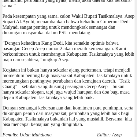
membantu perubahan yang nyata, memajukan daerah kita bersama-
sama.”
Pada kesempatan yang sama, calon Wakil Bupati Tasikmalaya, Asep
Sopari Al-Ayubi, menambahkan bahwa kehadiran Gubernur Dedi
Mulyadi sangat penting untuk mendongkrak semangat dan
dukungan masyarakat dalam PSU mendatang.
“Dengan kehadiran Kang Dedi, kita semakin optimis bahwa
pasangan Cecep Asep nomor 2 akan meraih kemenangan. Kami
berkomitmen untuk membangun Kabupaten Tasikmalaya yang lebih
maju dan sejahtera,” ungkap Asep.
Kegiatan ini bukan hanya sekadar ajang pertemuan, tetapi menjadi
momentum penting bagi masyarakat Kabupaten Tasikmalaya untuk
merenungkan pentingnya perubahan dan kemajuan daerah. “Tasik
Caang” – sebutan yang diusung pasangan Cecep Asep – bukan
hanya sekadar slogan, tapi juga wujud harapan dan doa bagi masa
depan Kabupaten Tasikmalaya yang lebih baik.
Dengan semangat kebersamaan dan komitmen para pemimpin, serta
dukungan penuh dari masyarakat, perubahan yang lebih baik bagi
Kabupaten Tasikmalaya bukanlah hal yang mustahil. Bersama, kita
bisa mencapai kemajuan yang diinginkan.
Penulis: Udan Muhdiana Editor: Asop