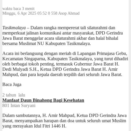
waktu baca 3 menit
Minggu, 6 Apr 2025 05:52
0
558
Asop Ahmad
Tasikmalaya
– Dalam rangka mempererat tali silaturahmi dan
memperkuat jalinan komunikasi antar masyarakat, DPD Gerindra
Jawa Barat menggelar acara silaturahmi akbar dan halal bihalal
bersama Muslimat NU Kabupaten Tasikmalaya.
Acara ini berlangsung dengan meriah di Lapangan Primajasa Gebu,
Kecamatan Singaparna, Kabupaten Tasikmalaya, yang turut dihadiri
oleh berbagai tokoh penting, termasuk Gubernur Jawa Barat H.
Dedi Mulyadi S.H., Ketua DPD Gerindra Jawa Barat H. Amir
Mahpud, dan para kepala daerah terpilih dari seluruh Jawa Barat.
Baca Juga
2 tahun lalu
Manfaat Daun Binahong Bagi Kesehatan
801
Intan Suryani
Dalam sambutannya, H. Amir Mahpud, Ketua DPD Gerindra Jawa
Barat, menyampaikan harapan dan doa untuk seluruh umat Muslim
yang merayakan Idul Fitri 1446 H.