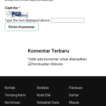
Captcha
*
Type the text displayed above:
Komentar Terbaru
Tidak ada komentar untuk ditampilkan.
Kontak
Beriklan
Panduan
Tentang Kami
Kode Etik
Daftar
Kemitraan
Kebijakan Data
Masuk