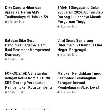
Diky Candra Hibur dan
SMAN 1 Singaparna Gelar
Apresiasi Peran AMS
23duefair 2024, Alumni Siap
Tasikmalaya di Usia ke-59
Dorong Lulusannya Masuk
Perguruan Tinggi
8 bulan lalu
2 tahun lalu
Ratusan Ribu Guru
Viral Siswa Semarang
Pendidikan Agama Islam
Diterima di 21 Kampus Luar
Ikuti Pemetaan Kompetensi
Negeri Bergengsi
Kemenag
3 tahun lalu
3 tahun lalu
FORKODETADA Silaturahmi
Majukan Pendidikan Tinggi,
dengan Ketua Komisi I DPRD
Seamolec Kembangkan
KBB, Dorong Percepatan
Beragam Inovasi
Pembentukan Kota Lembang
Pembelajaran Abad ke-21
1 tahun lalu
3 tahun lalu