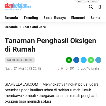
Minggu, 09 Agu 2026
Beranda
Trending
Sosial Budaya
Ekonomi
Saintek
Beranda
Share and Care
Tanaman Penghasil Oksigen
di Rumah
waktu baca 3 menit
Rabu, 31 Mei 2023 22:25
0
557
Lusi Yulia Irfani
SIAPBELAJAR.COM – Meningkatnya tingkat polusi udara
berimbas pada kualitas udara di sekitar rumah. Untuk
membawa kembali kesegaran, tanaman rumah penghasil
oksigen bisa menjadi solusi.