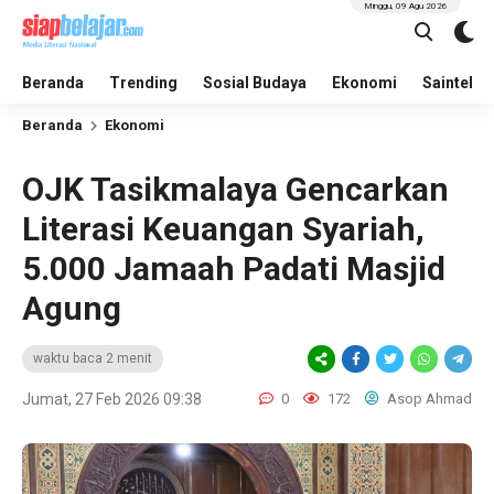
Minggu, 09 Agu 2026
Beranda
Trending
Sosial Budaya
Ekonomi
Saintek
Beranda
Ekonomi
OJK Tasikmalaya Gencarkan
Literasi Keuangan Syariah,
5.000 Jamaah Padati Masjid
Agung
waktu baca 2 menit
Jumat, 27 Feb 2026 09:38
0
172
Asop Ahmad