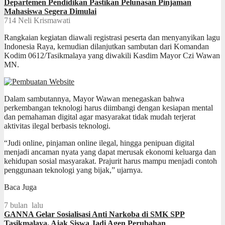
Departemen Pendidikan Pastikan Pelunasan Pinjaman
Mahasiswa Segera Dimulai
714
Neli Krismawati
Rangkaian kegiatan diawali registrasi peserta dan menyanyikan lagu
Indonesia Raya, kemudian dilanjutkan sambutan dari Komandan
Kodim 0612/Tasikmalaya yang diwakili Kasdim Mayor Czi Wawan
MN.
Dalam sambutannya, Mayor Wawan menegaskan bahwa
perkembangan teknologi harus diimbangi dengan kesiapan mental
dan pemahaman digital agar masyarakat tidak mudah terjerat
aktivitas ilegal berbasis teknologi.
“Judi online, pinjaman online ilegal, hingga penipuan digital
menjadi ancaman nyata yang dapat merusak ekonomi keluarga dan
kehidupan sosial masyarakat. Prajurit harus mampu menjadi contoh
penggunaan teknologi yang bijak,” ujarnya.
Baca Juga
7 bulan lalu
GANNA Gelar Sosialisasi Anti Narkoba di SMK SPP
Tasikmalaya, Ajak Siswa Jadi Agen Perubahan