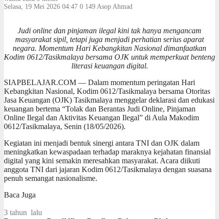
Selasa, 19 Mei 2026 04:47
0
149
Asop Ahmad
Judi online dan pinjaman ilegal kini tak hanya mengancam
masyarakat sipil, tetapi juga menjadi perhatian serius aparat
negara. Momentum Hari Kebangkitan Nasional dimanfaatkan
Kodim 0612/Tasikmalaya bersama OJK untuk memperkuat benteng
literasi keuangan digital.
SIAPBELAJAR.COM — Dalam momentum peringatan Hari
Kebangkitan Nasional, Kodim 0612/Tasikmalaya bersama Otoritas
Jasa Keuangan (OJK) Tasikmalaya menggelar deklarasi dan edukasi
keuangan bertema “Tolak dan Berantas Judi Online, Pinjaman
Online Ilegal dan Aktivitas Keuangan Ilegal” di Aula Makodim
0612/Tasikmalaya, Senin (18/05/2026).
Kegiatan ini menjadi bentuk sinergi antara TNI dan OJK dalam
meningkatkan kewaspadaan terhadap maraknya kejahatan finansial
digital yang kini semakin meresahkan masyarakat. Acara diikuti
anggota TNI dari jajaran Kodim 0612/Tasikmalaya dengan suasana
penuh semangat nasionalisme.
Baca Juga
3 tahun lalu