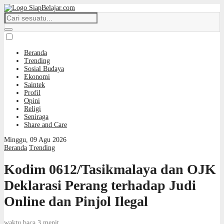
Beranda
Trending
Sosial Budaya
Ekonomi
Saintek
Profil
Opini
Religi
Seniraga
Share and Care
Minggu, 09 Agu 2026
Beranda
Trending
Kodim 0612/Tasikmalaya dan OJK
Deklarasi Perang terhadap Judi
Online dan Pinjol Ilegal
waktu baca 3 menit