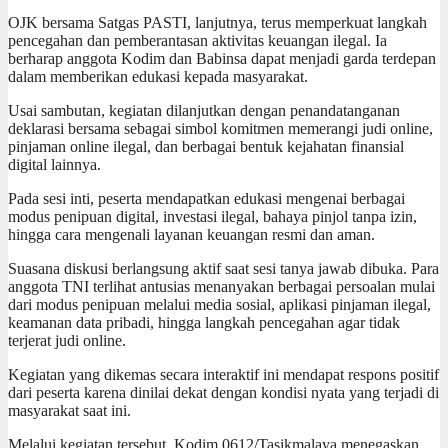
OJK bersama Satgas PASTI, lanjutnya, terus memperkuat langkah
pencegahan dan pemberantasan aktivitas keuangan ilegal. Ia
berharap anggota Kodim dan Babinsa dapat menjadi garda terdepan
dalam memberikan edukasi kepada masyarakat.
Usai sambutan, kegiatan dilanjutkan dengan penandatanganan
deklarasi bersama sebagai simbol komitmen memerangi judi online,
pinjaman online ilegal, dan berbagai bentuk kejahatan finansial
digital lainnya.
Pada sesi inti, peserta mendapatkan edukasi mengenai berbagai
modus penipuan digital, investasi ilegal, bahaya pinjol tanpa izin,
hingga cara mengenali layanan keuangan resmi dan aman.
Suasana diskusi berlangsung aktif saat sesi tanya jawab dibuka. Para
anggota TNI terlihat antusias menanyakan berbagai persoalan mulai
dari modus penipuan melalui media sosial, aplikasi pinjaman ilegal,
keamanan data pribadi, hingga langkah pencegahan agar tidak
terjerat judi online.
Kegiatan yang dikemas secara interaktif ini mendapat respons positif
dari peserta karena dinilai dekat dengan kondisi nyata yang terjadi di
masyarakat saat ini.
Melalui kegiatan tersebut, Kodim 0612/Tasikmalaya menegaskan