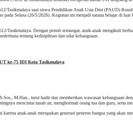
sikmalaya saat siswa Pendidikan Anak Usia Dini (PAUD) Roushotu
s pada Selasa (26/5/2026). Kegiatan ini menjadi sarana belajar di lu
 0612/Tasikmalaya. Dengan penuh semangat, anak-anak mengikuti berbaga
ederhana tentang kedisiplinan dan nilai kebangsaan.
HUT ke-75 IDI Kota Tasikmalaya
.Sos., M.Han., turut hadir dan memberikan wawasan kebangsaan deng
entingnya mencintai tanah air, menghormati orang tua dan guru, serta
ini karena anak-anak merupakan generasi penerus bangsa yang akan m