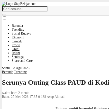
Beranda
Trending
Sosial Budaya
Ekonomi
Saintek
Profil
Opini
Religi
Seniraga
Share and Care
Sabtu, 08 Agu 2026
Beranda
Trending
Serunya Outing Class PAUD di Kodi
waktu baca 2 menit
Rabu, 27 Mei 2026 17:35
0
138
Asop Ahmad
Belajar sambil bermain! Puluhan