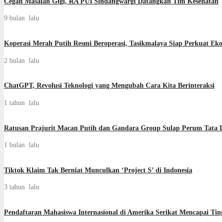
Cegah Masalah Gigi, RA PUI Sindangwargi Datangkan Tim Kesehatan
9 bulan lalu
Koperasi Merah Putih Resmi Beroperasi, Tasikmalaya Siap Perkuat Ek
2 bulan lalu
ChatGPT, Revolusi Teknologi yang Mengubah Cara Kita Berinteraksi
1 tahun lalu
Ratusan Prajurit Macan Putih dan Gandara Group Sulap Perum Tata L
1 bulan lalu
Tiktok Klaim Tak Berniat Munculkan ‘Project S’ di Indonesia
3 tahun lalu
Pendaftaran Mahasiswa Internasional di Amerika Serikat Mencapai Ti