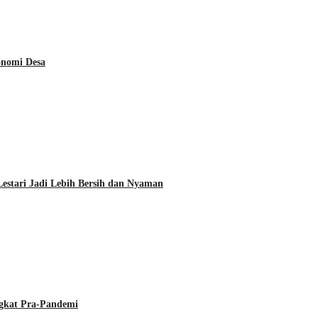
onomi Desa
estari Jadi Lebih Bersih dan Nyaman
ngkat Pra-Pandemi