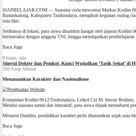
SIAPBELAJAR.COM — Suasana ceria mewarnai Markas Kodim 0612/Ta
Bantarkalong, Kabupaten Tasikmalaya, mengikuti kegiatan outing clas
usia dini.
Setibanya di lokasi, para siswa disambut hangat oleh jajaran Kodim
berinteraksi dengan anggota TNI, hingga mendapatkan pembelajaran s
Baca Juga
8 bulan lalu
Sinergi Dokter dan Pemkot, Kunci Wujudkan ‘Tasik Sehat’ di 
266
Asop Ahmad
Menanamkan Karakter dan Nasionalisme
Komandan Kodim 0612/Tasikmalaya, Letkol Czi M. Imvan Ibrahim, S
Melalui suasana santai dan interaktif, para siswa diajak memahami p
Menurut Dandim, pendidikan karakter perlu ditanamkan sejak usia d
Baca Juga