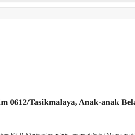
m 0612/Tasikmalaya, Anak-anak Belaj
 siswa PAUD di Tasikmalaya antusias mengenal dunia TNI langsung d