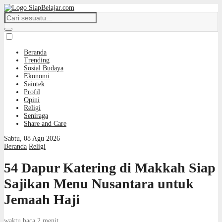
Beranda
Trending
Sosial Budaya
Ekonomi
Saintek
Profil
Opini
Religi
Seniraga
Share and Care
Sabtu, 08 Agu 2026
Beranda
Religi
54 Dapur Katering di Makkah Siap
Sajikan Menu Nusantara untuk
Jemaah Haji
waktu baca 2 menit