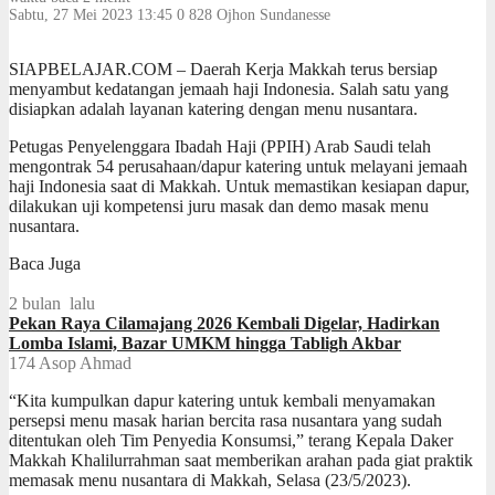
Sabtu, 27 Mei 2023 13:45
0
828
Ojhon Sundanesse
SIAPBELAJAR.COM – Daerah Kerja Makkah terus bersiap
menyambut kedatangan jemaah haji Indonesia. Salah satu yang
disiapkan adalah layanan katering dengan menu nusantara.
Petugas Penyelenggara Ibadah Haji (PPIH) Arab Saudi telah
mengontrak 54 perusahaan/dapur katering untuk melayani jemaah
haji Indonesia saat di Makkah. Untuk memastikan kesiapan dapur,
dilakukan uji kompetensi juru masak dan demo masak menu
nusantara.
Baca Juga
2 bulan lalu
Pekan Raya Cilamajang 2026 Kembali Digelar, Hadirkan
Lomba Islami, Bazar UMKM hingga Tabligh Akbar
174
Asop Ahmad
“Kita kumpulkan dapur katering untuk kembali menyamakan
persepsi menu masak harian bercita rasa nusantara yang sudah
ditentukan oleh Tim Penyedia Konsumsi,” terang Kepala Daker
Makkah Khalilurrahman saat memberikan arahan pada giat praktik
memasak menu nusantara di Makkah, Selasa (23/5/2023).