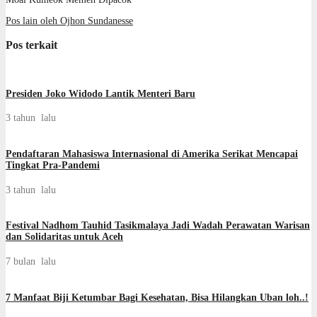
Pos lain oleh Ojhon Sundanesse
Pos terkait
Presiden Joko Widodo Lantik Menteri Baru
3 tahun lalu
Pendaftaran Mahasiswa Internasional di Amerika Serikat Mencapai
Tingkat Pra-Pandemi
3 tahun lalu
Festival Nadhom Tauhid Tasikmalaya Jadi Wadah Perawatan Warisan
dan Solidaritas untuk Aceh
7 bulan lalu
7 Manfaat Biji Ketumbar Bagi Kesehatan, Bisa Hilangkan Uban loh..!