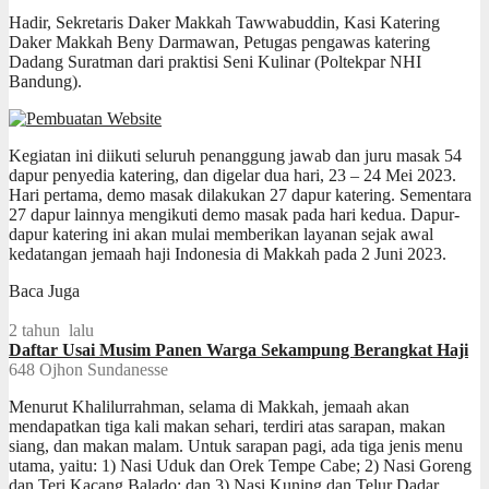
Hadir, Sekretaris Daker Makkah Tawwabuddin, Kasi Katering
Daker Makkah Beny Darmawan, Petugas pengawas katering
Dadang Suratman dari praktisi Seni Kulinar (Poltekpar NHI
Bandung).
Kegiatan ini diikuti seluruh penanggung jawab dan juru masak 54
dapur penyedia katering, dan digelar dua hari, 23 – 24 Mei 2023.
Hari pertama, demo masak dilakukan 27 dapur katering. Sementara
27 dapur lainnya mengikuti demo masak pada hari kedua. Dapur-
dapur katering ini akan mulai memberikan layanan sejak awal
kedatangan jemaah haji Indonesia di Makkah pada 2 Juni 2023.
Baca Juga
2 tahun lalu
Daftar Usai Musim Panen Warga Sekampung Berangkat Haji
648
Ojhon Sundanesse
Menurut Khalilurrahman, selama di Makkah, jemaah akan
mendapatkan tiga kali makan sehari, terdiri atas sarapan, makan
siang, dan makan malam. Untuk sarapan pagi, ada tiga jenis menu
utama, yaitu: 1) Nasi Uduk dan Orek Tempe Cabe; 2) Nasi Goreng
dan Teri Kacang Balado; dan 3) Nasi Kuning dan Telur Dadar