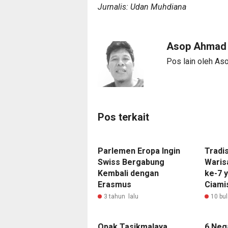
Jurnalis: Udan Muhdiana
Asop Ahmad
Pos lain oleh A
Pos terkait
Parlemen Eropa Ingin
Tradis
Swiss Bergabung
Waris
Kembali dengan
ke-7 
Erasmus
Ciami
3 tahun lalu
10 bul
Opak Tasikmalaya
6 Neg