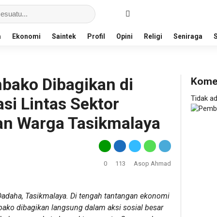
a
Ekonomi
Saintek
Profil
Opini
Religi
Seniraga
bako Dibagikan di
Kome
si Lintas Sektor
Tidak a
an Warga Tasikmalaya
0
113
Asop Ahmad
daha, Tasikmalaya. Di tengah tantangan ekonomi
bako dibagikan langsung dalam aksi sosial besar