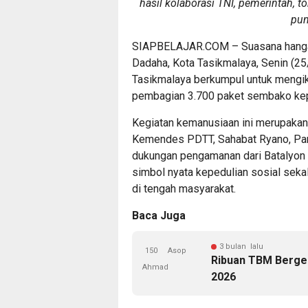
hasil kolaborasi TNI, pemerintah, 
pun
SIAPBELAJAR.COM – Suasana hanga
Dadaha, Kota Tasikmalaya, Senin (25
Tasikmalaya berkumpul untuk mengiku
pembagian 3.700 paket sembako ke
Kegiatan kemanusiaan ini merupakan h
Kemendes PDTT, Sahabat Ryano, Pang
dukungan pengamanan dari Batalyon 
simbol nyata kepedulian sosial sek
di tengah masyarakat.
Baca Juga
3 bulan lalu
150
Asop
Ribuan TBM Berger
Ahmad
2026