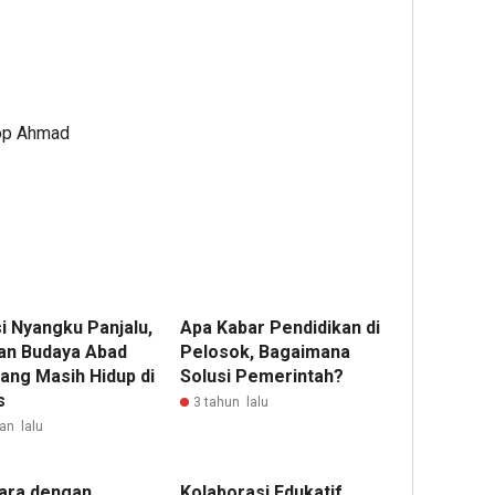
sop Ahmad
i Nyangku Panjalu,
Apa Kabar Pendidikan di
an Budaya Abad
Pelosok, Bagaimana
yang Masih Hidup di
Solusi Pemerintah?
s
3 tahun lalu
an lalu
ara dengan
Kolaborasi Edukatif