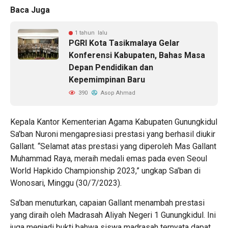
Baca Juga
1 tahun lalu
PGRI Kota Tasikmalaya Gelar
Konferensi Kabupaten, Bahas Masa
Depan Pendidikan dan
Kepemimpinan Baru
390
Asop Ahmad
Kepala Kantor Kementerian Agama Kabupaten Gunungkidul
Sa’ban Nuroni mengapresiasi prestasi yang berhasil diukir
Gallant. “Selamat atas prestasi yang diperoleh Mas Gallant
Muhammad Raya, meraih medali emas pada even Seoul
World Hapkido Championship 2023,” ungkap Sa’ban di
Wonosari, Minggu (30/7/2023).
Sa’ban menuturkan, capaian Gallant menambah prestasi
yang diraih oleh Madrasah Aliyah Negeri 1 Gunungkidul. Ini
juga menjadi bukti bahwa siswa madrasah ternyata dapat