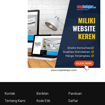
Kontak
Beriklan
Panduan
Tentang Kami
Kode Etik
Daftar