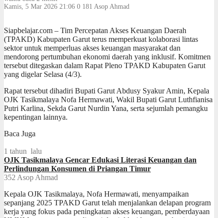
Kamis, 5 Mar 2026 21:06
0
181
Asop Ahmad
Siapbelajar.com – Tim Percepatan Akses Keuangan Daerah
(TPAKD) Kabupaten Garut terus memperkuat kolaborasi lintas
sektor untuk memperluas akses keuangan masyarakat dan
mendorong pertumbuhan ekonomi daerah yang inklusif. Komitmen
tersebut ditegaskan dalam Rapat Pleno TPAKD Kabupaten Garut
yang digelar Selasa (4/3).
Rapat tersebut dihadiri Bupati Garut Abdusy Syakur Amin, Kepala
OJK Tasikmalaya Nofa Hermawati, Wakil Bupati Garut Luthfianisa
Putri Karlina, Sekda Garut Nurdin Yana, serta sejumlah pemangku
kepentingan lainnya.
Baca Juga
1 tahun lalu
OJK Tasikmalaya Gencar Edukasi Literasi Keuangan dan
Perlindungan Konsumen di Priangan Timur
352
Asop Ahmad
Kepala OJK Tasikmalaya, Nofa Hermawati, menyampaikan
sepanjang 2025 TPAKD Garut telah menjalankan delapan program
kerja yang fokus pada peningkatan akses keuangan, pemberdayaan