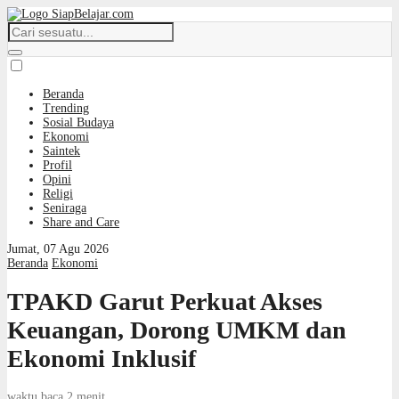
Beranda
Trending
Sosial Budaya
Ekonomi
Saintek
Profil
Opini
Religi
Seniraga
Share and Care
Jumat, 07 Agu 2026
Beranda
Ekonomi
TPAKD Garut Perkuat Akses
Keuangan, Dorong UMKM dan
Ekonomi Inklusif
waktu baca 2 menit