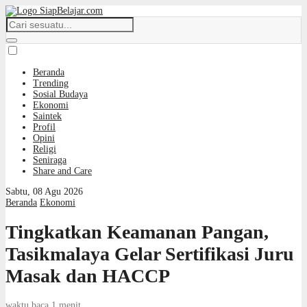
Beranda
Trending
Sosial Budaya
Ekonomi
Saintek
Profil
Opini
Religi
Seniraga
Share and Care
Sabtu, 08 Agu 2026
Beranda
Ekonomi
Tingkatkan Keamanan Pangan,
Tasikmalaya Gelar Sertifikasi Juru
Masak dan HACCP
waktu baca 1 menit