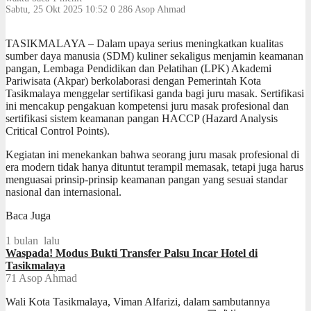
Sabtu, 25 Okt 2025 10:52
0
286
Asop Ahmad
TASIKMALAYA – Dalam upaya serius meningkatkan kualitas
sumber daya manusia (SDM) kuliner sekaligus menjamin keamanan
pangan, Lembaga Pendidikan dan Pelatihan (LPK) Akademi
Pariwisata (Akpar) berkolaborasi dengan Pemerintah Kota
Tasikmalaya menggelar sertifikasi ganda bagi juru masak. Sertifikasi
ini mencakup pengakuan kompetensi juru masak profesional dan
sertifikasi sistem keamanan pangan HACCP (Hazard Analysis
Critical Control Points).
Kegiatan ini menekankan bahwa seorang juru masak profesional di
era modern tidak hanya dituntut terampil memasak, tetapi juga harus
menguasai prinsip-prinsip keamanan pangan yang sesuai standar
nasional dan internasional.
Baca Juga
1 bulan lalu
Waspada! Modus Bukti Transfer Palsu Incar Hotel di
Tasikmalaya
71
Asop Ahmad
Wali Kota Tasikmalaya, Viman Alfarizi, dalam sambutannya