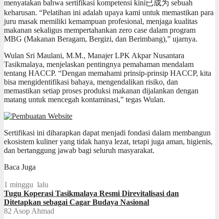
menyatakan bahwa sertifikasi kompetensi kini已成为 sebuah
keharusan. “Pelatihan ini adalah upaya kami untuk memastikan para
juru masak memiliki kemampuan profesional, menjaga kualitas
makanan sekaligus mempertahankan zero case dalam program
MBG (Makanan Beragam, Bergizi, dan Berimbang),” ujarnya.
Wulan Sri Maulani, M.M., Manajer LPK Akpar Nusantara
Tasikmalaya, menjelaskan pentingnya pemahaman mendalam
tentang HACCP. “Dengan memahami prinsip-prinsip HACCP, kita
bisa mengidentifikasi bahaya, mengendalikan risiko, dan
memastikan setiap proses produksi makanan dijalankan dengan
matang untuk mencegah kontaminasi,” tegas Wulan.
Sertifikasi ini diharapkan dapat menjadi fondasi dalam membangun
ekosistem kuliner yang tidak hanya lezat, tetapi juga aman, higienis,
dan bertanggung jawab bagi seluruh masyarakat.
Baca Juga
1 minggu lalu
Tugu Koperasi Tasikmalaya Resmi Direvitalisasi dan
Ditetapkan sebagai Cagar Budaya Nasional
82
Asop Ahmad