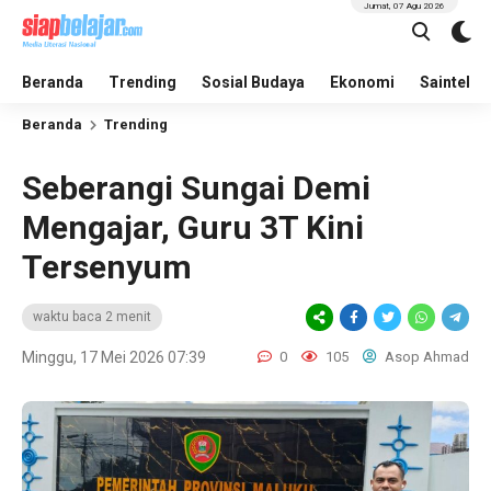
Jumat, 07 Agu 2026
Beranda
Trending
Sosial Budaya
Ekonomi
Saintek
Beranda
Trending
Seberangi Sungai Demi
Mengajar, Guru 3T Kini
Tersenyum
waktu baca 2 menit
Minggu, 17 Mei 2026 07:39
0
105
Asop Ahmad