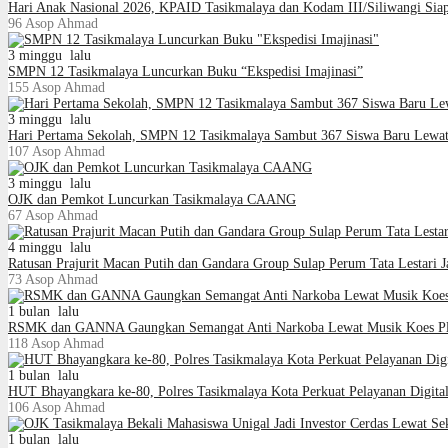
Hari Anak Nasional 2026, KPAID Tasikmalaya dan Kodam III/Siliwangi Si
96
Asop Ahmad
3 minggu lalu
SMPN 12 Tasikmalaya Luncurkan Buku “Ekspedisi Imajinasi”
155
Asop Ahmad
3 minggu lalu
Hari Pertama Sekolah, SMPN 12 Tasikmalaya Sambut 367 Siswa Baru Lew
107
Asop Ahmad
3 minggu lalu
OJK dan Pemkot Luncurkan Tasikmalaya CAANG
67
Asop Ahmad
4 minggu lalu
Ratusan Prajurit Macan Putih dan Gandara Group Sulap Perum Tata Lestari 
73
Asop Ahmad
1 bulan lalu
RSMK dan GANNA Gaungkan Semangat Anti Narkoba Lewat Musik Koes Pl
118
Asop Ahmad
1 bulan lalu
HUT Bhayangkara ke-80, Polres Tasikmalaya Kota Perkuat Pelayanan Digita
106
Asop Ahmad
1 bulan lalu