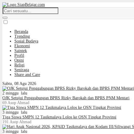
Beranda
Trending
Sosial Budaya
Ekonomi
Saintek
Profil
Opini
Religi
Seniraga
Share and Care
Sabtu, 08 Agu 2026
2 minggu lalu
OJK Setujui Penggabungan BPRS Rizky Barokah dan BPRS PNM Mentari
69
Asop Ahmad
3 minggu lalu
Tiga Siswa SMPN 12 Tasikmalaya Lolos ke OSN Tingkat Provinsi
191
Asop Ahmad
3 minggu lalu